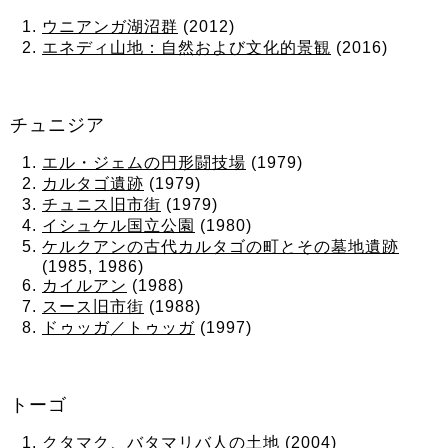
ウニアンガ湖沼群
(2012)
エネディ山地：自然および文化的景観
(2016)
チュニジア
エル・ジェムの円形闘技場
(1979)
カルタゴ遺跡
(1979)
チュニス旧市街
(1979)
イシュケル国立公園
(1980)
ケルクアンの古代カルタゴの町とその墓地遺跡
(1985, 1986)
カイルアン
(1988)
スース旧市街
(1988)
ドゥッガ／トゥッガ
(1997)
トーゴ
クタマク、バタマリバ人の土地 (2004)