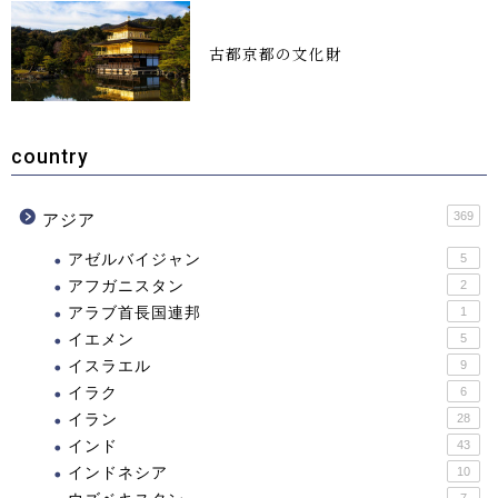
古都京都の文化財
country
369
アジア
アゼルバイジャン
5
アフガニスタン
2
アラブ首長国連邦
1
イエメン
5
イスラエル
9
イラク
6
イラン
28
インド
43
インドネシア
10