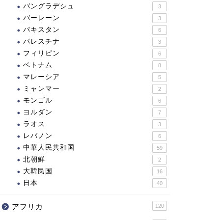
バングラデシュ
3
バーレーン
3
パキスタン
6
パレスチナ
3
フィリピン
6
ベトナム
8
マレーシア
5
ミャンマー
2
モンゴル
6
ヨルダン
7
ラオス
3
レバノン
6
中華人民共和国
59
北朝鮮
2
大韓民国
16
日本
40
アフリカ
120