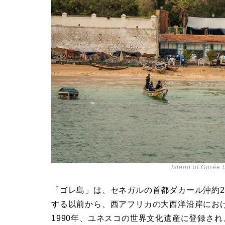
Island of Gorée 
「ゴレ島」は、
セネガルの首都ダカール沖約
する以前から、
西アフリカの大西洋沿岸にお
1990年、ユネスコの世界文化遺産に登録さ