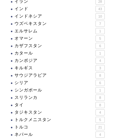
イラン
28
インド
43
インドネシア
10
ウズベキスタン
7
エルサレム
1
オマーン
5
カザフスタン
6
カタール
1
カンボジア
4
キルギス
3
サウジアラビア
8
シリア
6
シンガポール
1
スリランカ
8
タイ
8
タジキスタン
4
トルクメニスタン
5
トルコ
21
ネパール
4