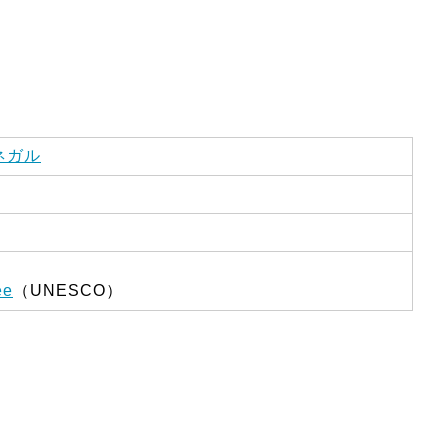
ネガル
ée
（UNESCO）