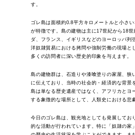
す。
ゴレ島は面積約0.8平方キロメートルと小さ
が特徴です。島の建物は主に17世紀から18
ダ、フランス、イギリスなどのヨーロッパ列
洋奴隷貿易における拷問や強制労働の現場と
多くの訪問者に深い歴史的印象を与えます。
島の建物群は、
石造りや漆喰塗りの家屋、狭
に伝えており、当時の社会的・経済的な背景
島は単なる歴史遺産ではなく、
アフリカとヨ
する象徴的な場所
として、人類史における悲
今日のゴレ島は、観光地としても発展してお
的な活動が行われています。特に「奴隷の家
の歴史や生活状況を学ぶことができます。ま