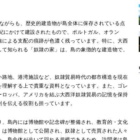
いながらも、
歴史的建造物が島全体に保存されている点
世紀にかけて建設されたもので、ポルトガル、オラン
強による支配の痕跡が色濃く残っています。特に、大西
して知られる「奴隷の家」は、島の象徴的な建造物で、
い路地、港湾施設
など、奴隷貿易時代の都市構造を現在
を理解する上で貴重な資料となっています。また、ゴレ
ーロッパ、アメリカを結ぶ大西洋奴隷貿易の記憶を保持
劇を伝える役割も担っています。
り、島内には博物館や記念碑が整備され、教育的・文化
」は博物館として公開され、奴隷として売買された人々
た、島全体が歩いて回れる規模であるため、
訪問者は島