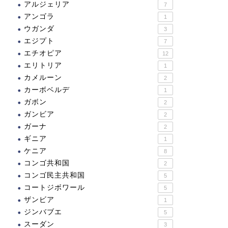
アルジェリア
7
アンゴラ
1
ウガンダ
3
エジプト
7
エチオピア
12
エリトリア
1
カメルーン
2
カーボベルデ
1
ガボン
2
ガンビア
2
ガーナ
2
ギニア
1
ケニア
8
コンゴ共和国
2
コンゴ民主共和国
5
コートジボワール
5
ザンビア
1
ジンバブエ
5
スーダン
3