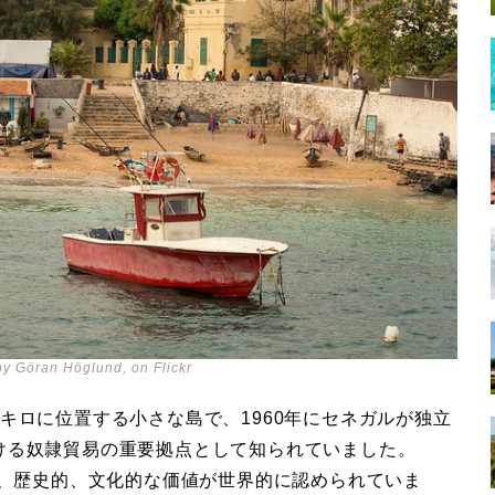
by Göran Höglund, on Flickr
2キロに位置する小さな島
で、1960年にセネガルが独立
ける奴隷貿易の重要拠点
として知られていました。
れ、歴史的、文化的な価値が世界的に認められていま