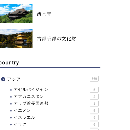
清水寺
古都京都の文化財
country
アジア
369
アゼルバイジャン
5
アフガニスタン
2
アラブ首長国連邦
1
イエメン
5
イスラエル
9
イラク
6