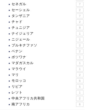
セネガル
7
セーシェル
2
タンザニア
7
チャド
2
チュニジア
9
ナイジェリア
1
ニジェール
1
ブルキナファソ
2
ベナン
2
ボツワナ
1
マダガスカル
1
マラウイ
1
マリ
2
モロッコ
6
リビア
5
レソト
1
中央アフリカ共和国
2
南アフリカ
6