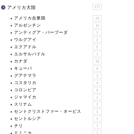
アメリカ大陸
177
アメリカ合衆国
23
アルゼンチン
11
アンティグア・バーブーダ
1
ウルグアイ
2
エクアドル
5
エルサルバドル
1
カナダ
18
キューバ
9
グアテマラ
3
コスタリカ
4
コロンビア
8
ジャマイカ
1
スリナム
2
セントクリストファー・ネービス
1
セントルシア
1
チリ
7
ドミニカ
1