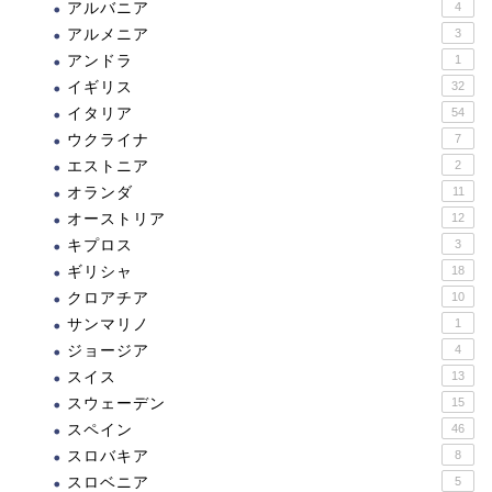
アルバニア
4
アルメニア
3
アンドラ
1
イギリス
32
イタリア
54
ウクライナ
7
エストニア
2
オランダ
11
オーストリア
12
キプロス
3
ギリシャ
18
クロアチア
10
サンマリノ
1
ジョージア
4
スイス
13
スウェーデン
15
スペイン
46
スロバキア
8
スロベニア
5