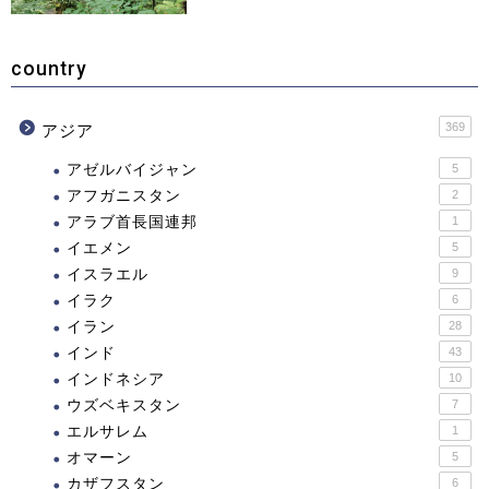
country
369
アジア
アゼルバイジャン
5
アフガニスタン
2
アラブ首長国連邦
1
イエメン
5
イスラエル
9
イラク
6
イラン
28
インド
43
インドネシア
10
ウズベキスタン
7
エルサレム
1
オマーン
5
カザフスタン
6