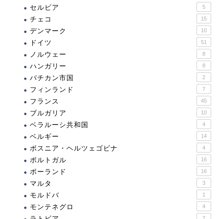
セルビア
5
チェコ
15
デンマーク
10
ドイツ
51
ノルウェー
8
ハンガリー
8
バチカン市国
2
フィンランド
7
フランス
45
ブルガリア
10
ベラルーシ共和国
4
ベルギー
14
ボスニア・ヘルツェゴビナ
4
ポルトガル
16
ポーランド
16
マルタ
3
モルドバ
1
モンテネグロ
4
ラトビア
2