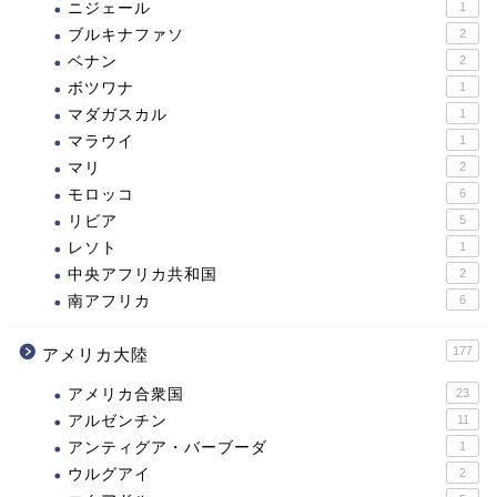
ニジェール
1
ブルキナファソ
2
ベナン
2
ボツワナ
1
マダガスカル
1
マラウイ
1
マリ
2
モロッコ
6
リビア
5
レソト
1
中央アフリカ共和国
2
南アフリカ
6
177
アメリカ大陸
アメリカ合衆国
23
アルゼンチン
11
アンティグア・バーブーダ
1
ウルグアイ
2