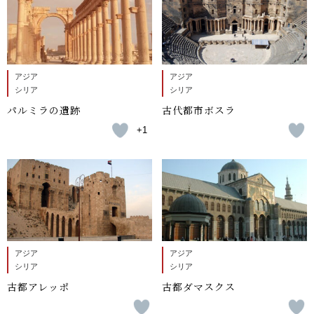
アジア
アジア
シリア
シリア
パルミラの遺跡
古代都市ボスラ
+1
アジア
アジア
シリア
シリア
古都アレッポ
古都ダマスクス