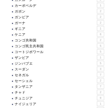
カーボベルデ
1
ガボン
2
ガンビア
2
ガーナ
2
ギニア
1
ケニア
8
コンゴ共和国
2
コンゴ民主共和国
5
コートジボワール
5
ザンビア
1
ジンバブエ
5
スーダン
3
セネガル
7
セーシェル
2
タンザニア
7
チャド
2
チュニジア
9
ナイジェリア
1