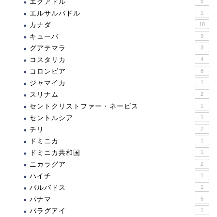
エクアドル
5
エルサルバドル
1
カナダ
18
キューバ
9
グアテマラ
3
コスタリカ
4
コロンビア
8
ジャマイカ
1
スリナム
2
セントクリストファー・ネービス
1
セントルシア
1
チリ
7
ドミニカ
1
ドミニカ共和国
1
ニカラグア
2
ハイチ
1
バルバドス
1
パナマ
5
パラグアイ
1