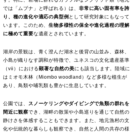
では「ムブナ」と呼ばれる）は、
非常に高い固有率を誇
り、種の進化や適応の典型例
として研究対象にもなって
います。このため、
生物多様性の保全や進化過程の理解
に極めて重要
な遺産とされています。
湖岸の景観は、青く澄んだ湖水と後背の山並み、森林、
小島が織りなす調和が特徴で、ユネスコの文化遺産基準
（vii）における
顕著な自然の美
にも該当します。陸域に
はミオモ木林（Miombo woodland）など多様な植生が
あり、鳥類や哺乳類も豊かに生息しています。
公園では、
スノーケリングやダイビングで魚類の群れを
間近に観察
でき、湖畔の散策や小島巡りを通じて自然の
静けさを体感することもできます。また、地元漁村の文
化や伝統的な暮らしも観察でき、自然と人間の共存の様