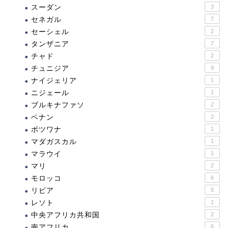
スーダン
3
セネガル
7
セーシェル
2
タンザニア
7
チャド
2
チュニジア
9
ナイジェリア
1
ニジェール
1
ブルキナファソ
2
ベナン
2
ボツワナ
1
マダガスカル
1
マラウイ
1
マリ
2
モロッコ
6
リビア
5
レソト
1
中央アフリカ共和国
2
南アフリカ
6