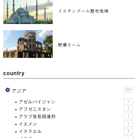
イスタンブール歴史地域
原爆ドーム
country
369
アジア
アゼルバイジャン
5
アフガニスタン
2
アラブ首長国連邦
1
イエメン
5
イスラエル
9