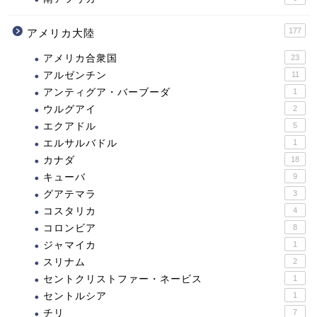
177
アメリカ大陸
アメリカ合衆国
23
アルゼンチン
11
アンティグア・バーブーダ
1
ウルグアイ
2
エクアドル
5
エルサルバドル
1
カナダ
18
キューバ
9
グアテマラ
3
コスタリカ
4
コロンビア
8
ジャマイカ
1
スリナム
2
セントクリストファー・ネービス
1
セントルシア
1
チリ
7