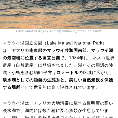
Lake Malawi Kayak Trip by platours_flickr, on Flickr
マラウイ湖国立公園（Lake Malawi National Park）
は、
アフリカ南東部のマラウイ共和国南部、マラウイ湖
の最南端に位置する国立公園
で、1984年にユネスコ世界
遺産（自然遺産）に登録されました。湖とその周辺の陸
域・小島を含む約94平方キロメートルの区域に広がり、
淡水湖としての独自の生態系と、美しい自然景観を保護
する場所
として世界的に高く評価されています。
マラウイ湖は、アフリカ大地溝帯に属する透明度の高い
淡水湖で、湖内には数百種に及ぶ魚類が生息していま
す。特に、岩場に群れるカラフルなシクリッド類（地元