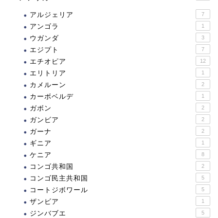
アルジェリア
7
アンゴラ
1
ウガンダ
3
エジプト
7
エチオピア
12
エリトリア
1
カメルーン
2
カーボベルデ
1
ガボン
2
ガンビア
2
ガーナ
2
ギニア
1
ケニア
8
コンゴ共和国
2
コンゴ民主共和国
5
コートジボワール
5
ザンビア
1
ジンバブエ
5