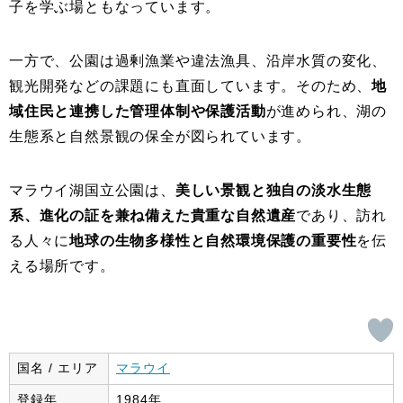
子を学ぶ場ともなっています。
一方で、公園は過剰漁業や違法漁具、沿岸水質の変化、
観光開発などの課題にも直面しています。そのため、
地
域住民と連携した管理体制や保護活動
が進められ、湖の
生態系と自然景観の保全が図られています。
マラウイ湖国立公園は、
美しい景観と独自の淡水生態
系、進化の証を兼ね備えた貴重な自然遺産
であり、訪れ
る人々に
地球の生物多様性と自然環境保護の重要性
を伝
える場所です。
国名 / エリア
マラウイ
登録年
1984年