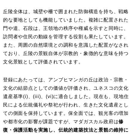
丘陵全体は、城壁や柵で囲まれた防御構造を持ち、戦略
的な要地としても機能していました。複雑に配置された
門や道、石段は、王領地の秩序や権威を示すと同時に、
訪問者や住民の動線を管理する役割も果たしています。
また、周囲の自然環境との調和を意識した配置がなされ
ており、丘陵の景観自体が宗教的・象徴的な意味を持つ
文化景観として評価されています。
登録にあたっては、アンブヒマンガの丘は政治・宗教・
文化の結節点としての価値が評価され、ユネスコの文化
遺産基準(i)、(iii)、(vi)に適合しました。現在も、現地住
民による伝統儀礼や祭祀が行われ、生きた文化遺産とし
ての側面を保持しています。保全面では、観光客の増加
や都市化の影響が課題ですが、マダガスカル政府は
修
復・保護活動を実施し、伝統的建築技法と景観の維持に