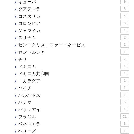
キューバ
9
グアテマラ
3
コスタリカ
4
コロンビア
8
ジャマイカ
1
スリナム
2
セントクリストファー・ネービス
1
セントルシア
1
チリ
7
ドミニカ
1
ドミニカ共和国
1
ニカラグア
2
ハイチ
1
バルバドス
1
パナマ
5
パラグアイ
1
ブラジル
21
ベネズエラ
3
ベリーズ
1