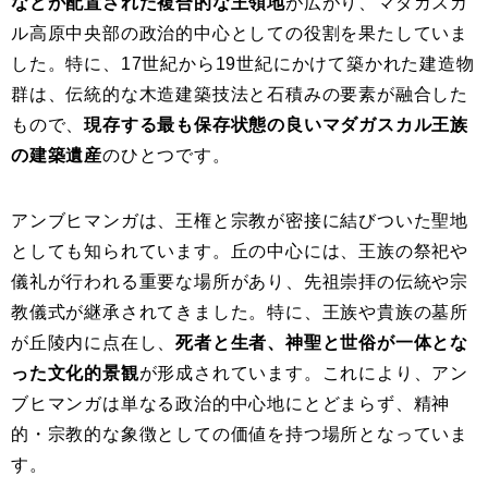
などが配置された複合的な王領地
が広がり、マダガスカ
ル高原中央部の政治的中心としての役割を果たしていま
した。特に、17世紀から19世紀にかけて築かれた建造物
群は、伝統的な木造建築技法と石積みの要素が融合した
もので、
現存する最も保存状態の良いマダガスカル王族
の建築遺産
のひとつです。
アンブヒマンガは、王権と宗教が密接に結びついた聖地
としても知られています。丘の中心には、王族の祭祀や
儀礼が行われる重要な場所があり、先祖崇拝の伝統や宗
教儀式が継承されてきました。特に、王族や貴族の墓所
が丘陵内に点在し、
死者と生者、神聖と世俗が一体とな
った文化的景観
が形成されています。これにより、アン
ブヒマンガは単なる政治的中心地にとどまらず、精神
的・宗教的な象徴としての価値を持つ場所となっていま
す。