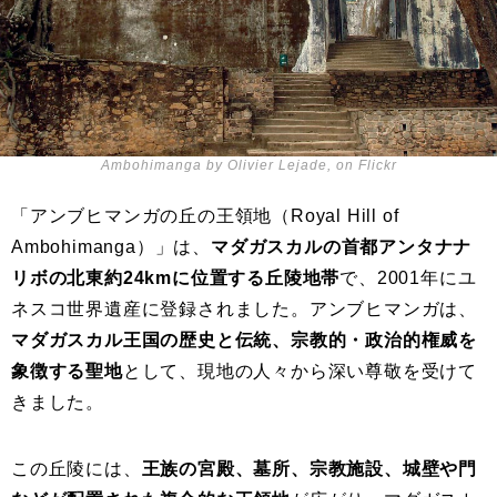
Ambohimanga by Olivier Lejade, on Flickr
「アンブヒマンガの丘の王領地（Royal Hill of
Ambohimanga）」は、
マダガスカルの首都アンタナナ
リボの北東約24kmに位置する丘陵地帯
で、2001年にユ
ネスコ世界遺産に登録されました。アンブヒマンガは、
マダガスカル王国の歴史と伝統、宗教的・政治的権威を
象徴する聖地
として、現地の人々から深い尊敬を受けて
きました。
この丘陵には、
王族の宮殿、墓所、宗教施設、城壁や門