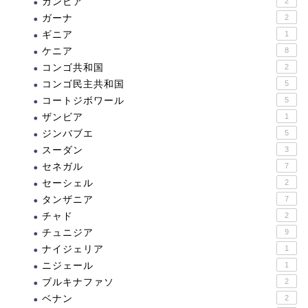
ガンビア
2
ガーナ
2
ギニア
1
ケニア
8
コンゴ共和国
2
コンゴ民主共和国
5
コートジボワール
5
ザンビア
1
ジンバブエ
5
スーダン
3
セネガル
7
セーシェル
2
タンザニア
7
チャド
2
チュニジア
9
ナイジェリア
1
ニジェール
1
ブルキナファソ
2
ベナン
2