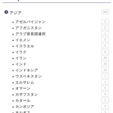
369
アジア
アゼルバイジャン
5
アフガニスタン
2
アラブ首長国連邦
1
イエメン
5
イスラエル
9
イラク
6
イラン
28
インド
43
インドネシア
10
ウズベキスタン
7
エルサレム
1
オマーン
5
カザフスタン
6
カタール
1
カンボジア
4
キルギス
3