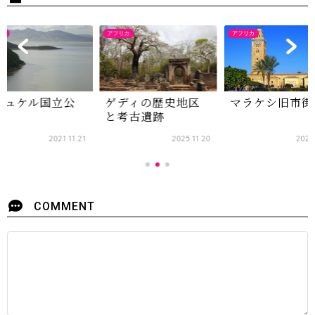
カ
アフリカ
アフリカ
シュケル国立公
ゲディの歴史地区
マラケシ旧市街
と考古遺跡
2021.11.21
2025.11.20
2022
COMMENT