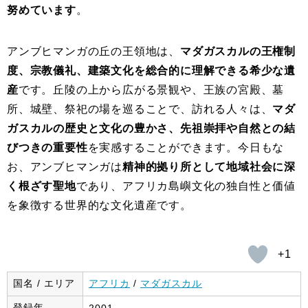
努めています
。
アンブヒマンガの丘の王領地は、
マダガスカルの王権制
度、宗教儀礼、建築文化を総合的に理解できる希少な遺
産
です。丘陵の上から広がる景観や、王族の宮殿、墓
所、城壁、祭祀の場を巡ることで、訪れる人々は、
マダ
ガスカルの歴史と文化の豊かさ、先祖崇拝や自然との結
びつきの重要性
を実感することができます。今日もな
お、アンブヒマンガは
精神的拠り所として地域社会に深
く根ざす聖地
であり、アフリカ島嶼文化の独自性と価値
を象徴する世界的な文化遺産です。
+1
国名 / エリア
アフリカ
/
マダガスカル
登録年