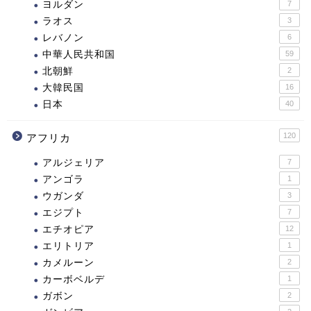
ヨルダン
7
ラオス
3
レバノン
6
中華人民共和国
59
北朝鮮
2
大韓民国
16
日本
40
120
アフリカ
アルジェリア
7
アンゴラ
1
ウガンダ
3
エジプト
7
エチオピア
12
エリトリア
1
カメルーン
2
カーボベルデ
1
ガボン
2