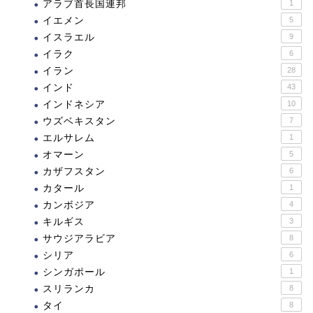
アラブ首長国連邦
1
イエメン
5
イスラエル
9
イラク
6
イラン
28
インド
43
インドネシア
10
ウズベキスタン
7
エルサレム
1
オマーン
5
カザフスタン
6
カタール
1
カンボジア
4
キルギス
3
サウジアラビア
8
シリア
6
シンガポール
1
スリランカ
8
タイ
8