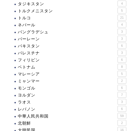
タジキスタン
4
トルクメニスタン
5
トルコ
21
ネパール
4
バングラデシュ
3
バーレーン
3
パキスタン
6
パレスチナ
3
フィリピン
6
ベトナム
8
マレーシア
5
ミャンマー
2
モンゴル
6
ヨルダン
7
ラオス
3
レバノン
6
中華人民共和国
59
北朝鮮
2
大韓民国
16