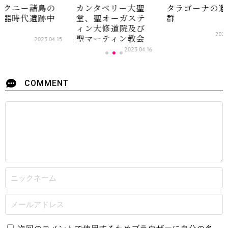
ークニー諸島の
カンタベリー大聖
タラゴーナの遺
石器時代遺跡中
堂、聖オーガステ
群
地
ィン大修道院及び
2021
聖マーティン教会
2023.04.15
2023.04.16
COMMENT