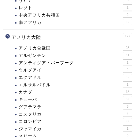
リビア
レソト
1
中央アフリカ共和国
2
南アフリカ
6
177
アメリカ大陸
アメリカ合衆国
23
アルゼンチン
11
アンティグア・バーブーダ
1
ウルグアイ
2
エクアドル
5
エルサルバドル
1
カナダ
18
キューバ
9
グアテマラ
3
コスタリカ
4
コロンビア
8
ジャマイカ
1
スリナム
2