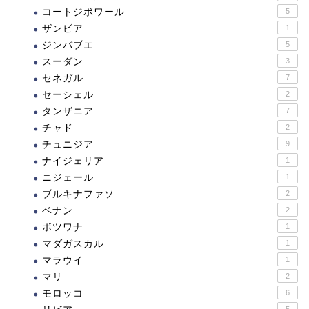
コートジボワール
5
ザンビア
1
ジンバブエ
5
スーダン
3
セネガル
7
セーシェル
2
タンザニア
7
チャド
2
チュニジア
9
ナイジェリア
1
ニジェール
1
ブルキナファソ
2
ベナン
2
ボツワナ
1
マダガスカル
1
マラウイ
1
マリ
2
モロッコ
6
5