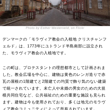
Photo by Esther Westerveld, on Flickr
デンマークの「モラヴィア教会の入植地 クリスチャンフ
ェルド」は、1773年にユトランド半島南部に設立され
た、モラヴィア教会の入植地です。
この町は、プロテスタントの理想都市として計画されま
した。教会広場を中心に、建物は黄色のレンガ造りで赤
瓦の屋根の1階建てと2階建ての均質で飾り気のない建築
で統一されています。未亡人や未婚の男女のための大規
模共同住宅など、公共福祉のための重要な施設も見られ
ます。建物は今も使用されており、多くは地元のモラヴ
ィア教会コミュニティによって所有されています。