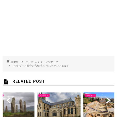
HOME
ヨーロッパ
デンマーク
モラヴィア教会の入植地 クリスチャンフェルド
RELATED POST
ス
イギリス
スペイン