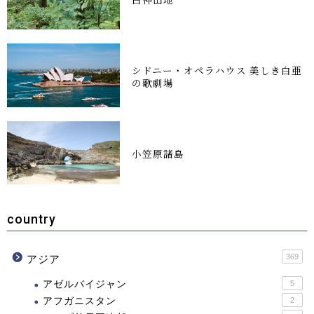
シドニー・オペラハウス 美しき白亜
の歌劇場
小笠原諸島
country
369
アジア
アゼルバイジャン
5
アフガニスタン
2