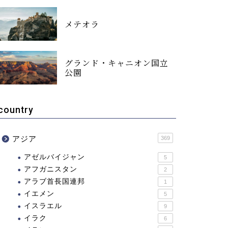
メテオラ
グランド・キャニオン国立
公園
country
アジア
369
アゼルバイジャン
5
アフガニスタン
2
アラブ首長国連邦
1
イエメン
5
イスラエル
9
イラク
6