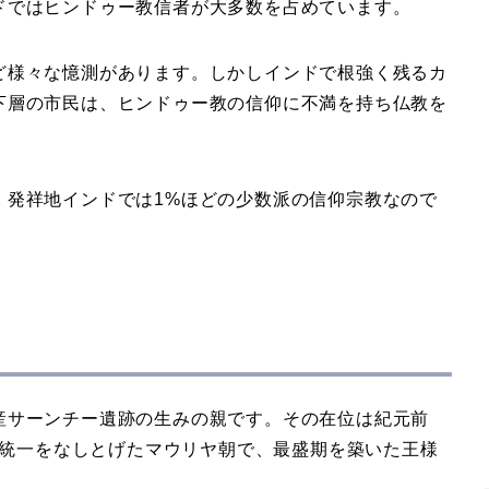
ドではヒンドゥー教信者が大多数を占めています。
ど様々な憶測があります。しかしインドで根強く残るカ
下層の市民は、ヒンドゥー教の信仰に不満を持ち仏教を
、発祥地インドでは1%ほどの少数派の信仰宗教なので
産サーンチー遺跡の生みの親です。その在位は紀元前
国家統一をなしとげたマウリヤ朝で、最盛期を築いた王様