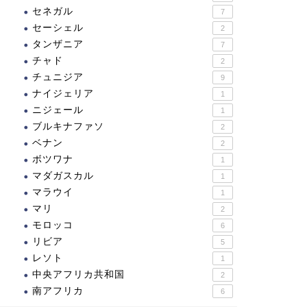
セネガル
7
セーシェル
2
タンザニア
7
チャド
2
チュニジア
9
ナイジェリア
1
ニジェール
1
ブルキナファソ
2
ベナン
2
ボツワナ
1
マダガスカル
1
マラウイ
1
マリ
2
モロッコ
6
リビア
5
レソト
1
中央アフリカ共和国
2
南アフリカ
6