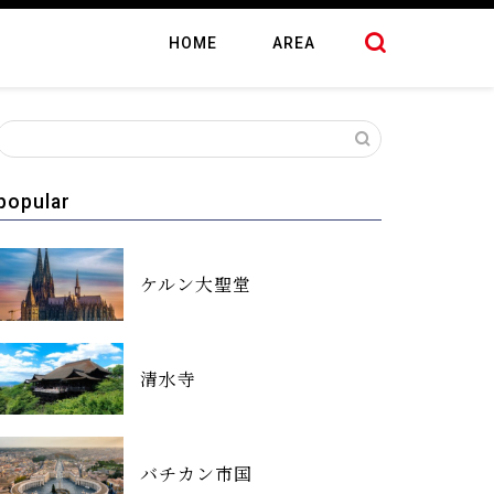
HOME
AREA
popular
ケルン大聖堂
清水寺
バチカン市国