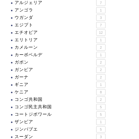
アルジェリア
7
アンゴラ
1
ウガンダ
3
エジプト
7
エチオピア
12
エリトリア
1
カメルーン
2
カーボベルデ
1
ガボン
2
ガンビア
2
ガーナ
2
ギニア
1
ケニア
8
コンゴ共和国
2
コンゴ民主共和国
5
コートジボワール
5
ザンビア
1
ジンバブエ
5
スーダン
3