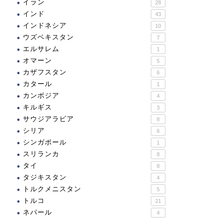
イラン
28
インド
43
インドネシア
10
ウズベキスタン
7
エルサレム
1
オマーン
5
カザフスタン
6
カタール
1
カンボジア
4
キルギス
3
サウジアラビア
8
シリア
6
シンガポール
1
スリランカ
8
タイ
8
タジキスタン
4
トルクメニスタン
5
トルコ
21
ネパール
4