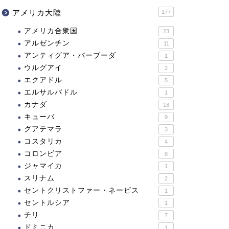
アメリカ大陸
177
アメリカ合衆国
23
アルゼンチン
11
アンティグア・バーブーダ
1
ウルグアイ
2
エクアドル
5
エルサルバドル
1
カナダ
18
キューバ
9
グアテマラ
3
コスタリカ
4
コロンビア
8
ジャマイカ
1
スリナム
2
セントクリストファー・ネービス
1
セントルシア
1
チリ
7
ドミニカ
1