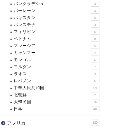
バングラデシュ
3
バーレーン
3
パキスタン
6
パレスチナ
3
フィリピン
6
ベトナム
8
マレーシア
5
ミャンマー
2
モンゴル
6
ヨルダン
7
ラオス
3
レバノン
6
中華人民共和国
59
北朝鮮
2
大韓民国
16
日本
40
アフリカ
120