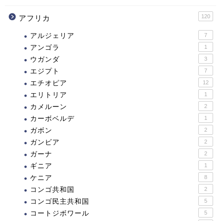
120
アフリカ
アルジェリア
7
アンゴラ
1
ウガンダ
3
エジプト
7
エチオピア
12
エリトリア
1
カメルーン
2
カーボベルデ
1
ガボン
2
ガンビア
2
ガーナ
2
ギニア
1
ケニア
8
コンゴ共和国
2
コンゴ民主共和国
5
コートジボワール
5