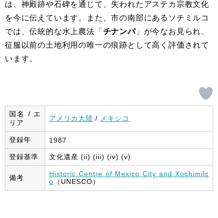
は、神殿跡や石碑を通じて、失われたアステカ宗教文化
を今に伝えています。また、市の南部にあるソチミルコ
では、伝統的な水上農法「
チナンパ
」が今なお見られ、
征服以前の土地利用の唯一の痕跡として高く評価されて
います。
国名 / エ
アメリカ大陸
/
メキシコ
リア
登録年
1987
登録基準
文化遺産 (ii) (iii) (iv) (v)
Historic Centre of Mexico City and Xochimilc
備考
o
（UNESCO）