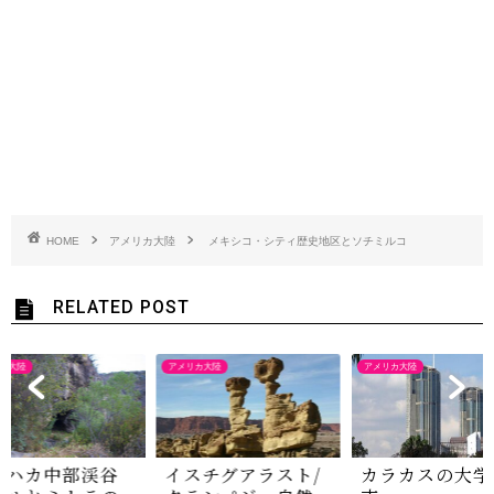
HOME
アメリカ大陸
メキシコ・シティ歴史地区とソチミルコ
RELATED POST
カ大陸
アメリカ大陸
アメリカ大陸
アハカ中部渓谷
イスチグアラスト/
カラカスの大学