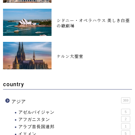
シドニー・オペラハウス 美しき白亜
の歌劇場
ケルン大聖堂
country
369
アジア
アゼルバイジャン
5
アフガニスタン
2
アラブ首長国連邦
1
イエメン
5