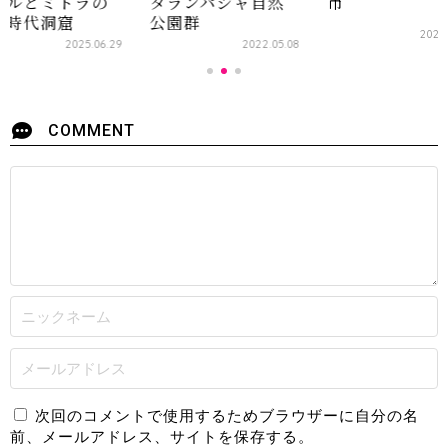
グルとミトラの
タランパジャ自然
市
史時代洞窟
公園群
2022
2025.06.29
2022.05.08
COMMENT
次回のコメントで使用するためブラウザーに自分の名
前、メールアドレス、サイトを保存する。