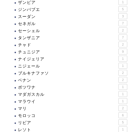
ザンビア
1
ジンバブエ
5
スーダン
3
セネガル
7
セーシェル
2
タンザニア
7
チャド
2
チュニジア
9
ナイジェリア
1
ニジェール
1
ブルキナファソ
2
ベナン
2
ボツワナ
1
マダガスカル
1
マラウイ
1
マリ
2
モロッコ
6
リビア
5
レソト
1