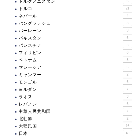
トルクメニスタン
5
トルコ
21
ネパール
4
バングラデシュ
3
バーレーン
3
パキスタン
6
パレスチナ
3
フィリピン
6
ベトナム
8
マレーシア
5
ミャンマー
2
モンゴル
6
ヨルダン
7
ラオス
3
レバノン
6
中華人民共和国
59
北朝鮮
2
大韓民国
16
日本
40