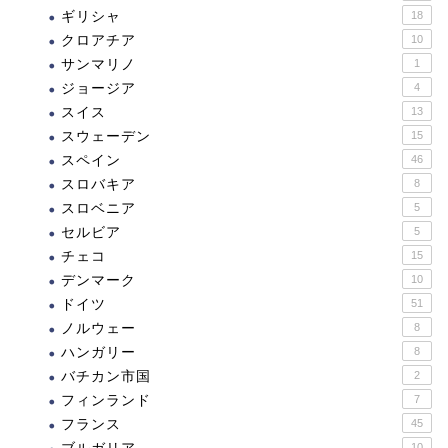
ギリシャ
18
クロアチア
10
サンマリノ
1
ジョージア
4
スイス
13
スウェーデン
15
スペイン
46
スロバキア
8
スロベニア
5
セルビア
5
チェコ
15
デンマーク
10
ドイツ
51
ノルウェー
8
ハンガリー
8
バチカン市国
2
フィンランド
7
フランス
45
10