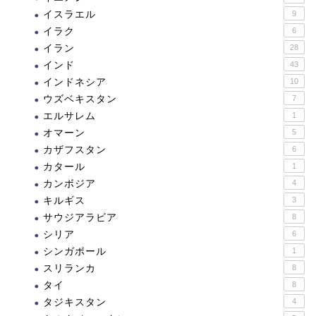
イスラエル
9
イラク
6
イラン
28
インド
43
インドネシア
10
ウズベキスタン
7
エルサレム
1
オマーン
5
カザフスタン
6
カタール
1
カンボジア
4
キルギス
3
サウジアラビア
8
シリア
6
シンガポール
1
スリランカ
8
タイ
8
タジキスタン
4