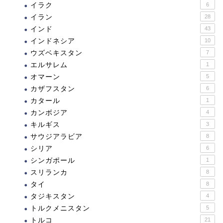
イラク
6
イラン
28
インド
43
インドネシア
10
ウズベキスタン
7
エルサレム
1
オマーン
5
カザフスタン
6
カタール
1
カンボジア
4
キルギス
3
サウジアラビア
8
シリア
6
シンガポール
1
スリランカ
8
タイ
8
タジキスタン
4
トルクメニスタン
5
トルコ
21