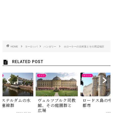
HOME
ヨーロッパ
ハンガリー
ホローケーの古村落とその周辺地区
RELATED POST
ダ
ドイツ
ギリシャ
ムステルダムの水
ヴュルツブルク司教
ロードス島の中
防塞線群
館、その庭園群と
都市
広場