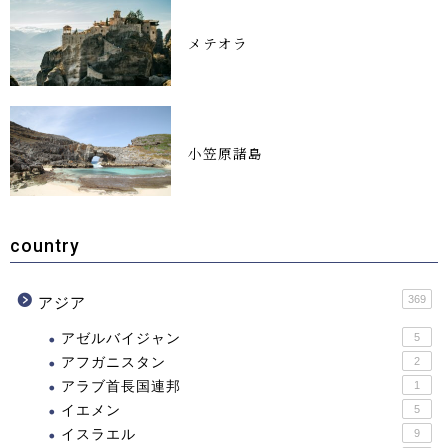
メテオラ
小笠原諸島
country
369
アジア
アゼルバイジャン
5
アフガニスタン
2
アラブ首長国連邦
1
イエメン
5
イスラエル
9