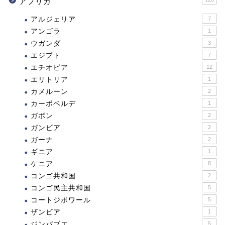
アフリカ
アルジェリア
7
アンゴラ
1
ウガンダ
3
エジプト
7
エチオピア
12
エリトリア
1
カメルーン
2
カーボベルデ
1
ガボン
2
ガンビア
2
ガーナ
2
ギニア
1
ケニア
8
コンゴ共和国
2
コンゴ民主共和国
5
コートジボワール
5
ザンビア
1
ジンバブエ
5