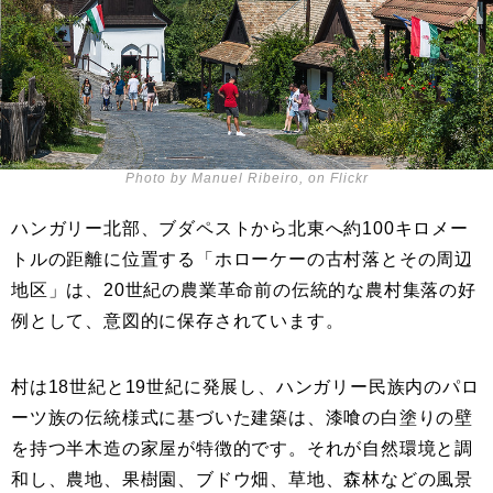
Photo by Manuel Ribeiro, on Flickr
ハンガリー北部、ブダペストから北東へ約100キロメー
トルの距離に位置する「ホローケーの古村落とその周辺
地区」は、20世紀の農業革命前の伝統的な農村集落の好
例として、意図的に保存されています。
村は18世紀と19世紀に発展し、ハンガリー民族内のパロ
ーツ族の伝統様式に基づいた建築は、漆喰の白塗りの壁
を持つ半木造の家屋が特徴的です。それが自然環境と調
和し、農地、果樹園、ブドウ畑、草地、森林などの風景