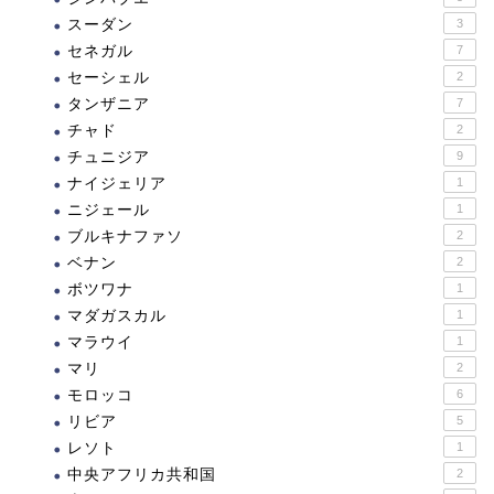
スーダン
3
セネガル
7
セーシェル
2
タンザニア
7
チャド
2
チュニジア
9
ナイジェリア
1
ニジェール
1
ブルキナファソ
2
ベナン
2
ボツワナ
1
マダガスカル
1
マラウイ
1
マリ
2
モロッコ
6
リビア
5
レソト
1
中央アフリカ共和国
2