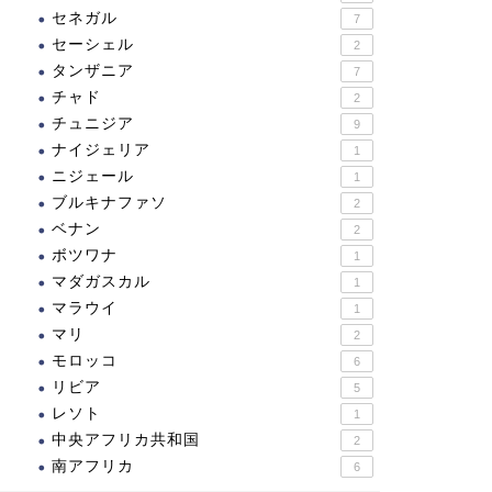
セネガル
7
セーシェル
2
タンザニア
7
チャド
2
チュニジア
9
ナイジェリア
1
ニジェール
1
ブルキナファソ
2
ベナン
2
ボツワナ
1
マダガスカル
1
マラウイ
1
マリ
2
モロッコ
6
リビア
5
レソト
1
中央アフリカ共和国
2
南アフリカ
6