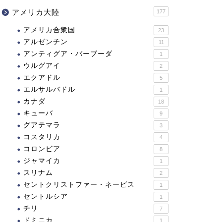
アメリカ大陸
177
アメリカ合衆国
23
アルゼンチン
11
アンティグア・バーブーダ
1
ウルグアイ
2
エクアドル
5
エルサルバドル
1
カナダ
18
キューバ
9
グアテマラ
3
コスタリカ
4
コロンビア
8
ジャマイカ
1
スリナム
2
セントクリストファー・ネービス
1
セントルシア
1
チリ
7
ドミニカ
1