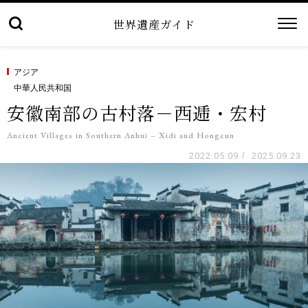
世界遺産ガイド
アジア
中華人民共和国
安徽南部の古村落－西逓・宏村
Ancient Villages in Southern Anhui – Xidi and Hongcun
2022.05.09
/
2025.09.23