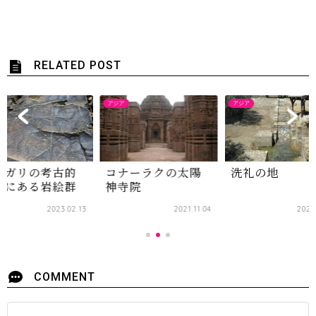
RELATED POST
アジア
アジア
ムガリの考古的
コナーラクの太陽
洗礼の地
観にある岩絵群
神寺院
2023.02.13
2021.11.04
2023
COMMENT