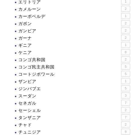
エリトリア
1
カメルーン
2
カーボベルデ
1
ガボン
2
ガンビア
2
ガーナ
2
ギニア
1
ケニア
8
コンゴ共和国
2
コンゴ民主共和国
5
コートジボワール
5
ザンビア
1
ジンバブエ
5
スーダン
3
セネガル
7
セーシェル
2
タンザニア
7
チャド
2
チュニジア
9