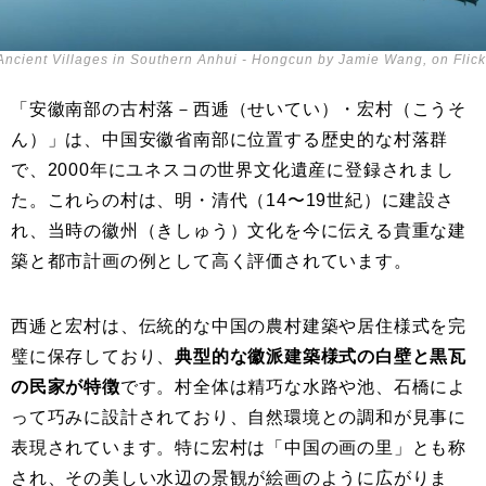
Ancient Villages in Southern Anhui - Hongcun by Jamie Wang, on Flick
「安徽南部の古村落－西逓（せいてい）・宏村（こうそ
ん）」は、中国安徽省南部に位置する歴史的な村落群
で、2000年にユネスコの世界文化遺産に登録されまし
た。これらの村は、明・清代（14〜19世紀）に建設さ
れ、当時の徽州（きしゅう）文化を今に伝える貴重な建
築と都市計画の例として高く評価されています。
西逓と宏村は、伝統的な中国の農村建築や居住様式を完
璧に保存しており、
典型的な徽派建築様式の白壁と黒瓦
の民家が特徴
です。村全体は精巧な水路や池、石橋によ
って巧みに設計されており、自然環境との調和が見事に
表現されています。特に宏村は「中国の画の里」とも称
され、その美しい水辺の景観が絵画のように広がりま