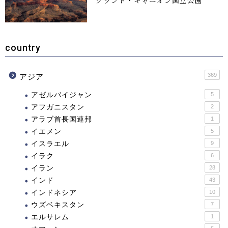
グランド・キャニオン国立公園
country
369
アジア
アゼルバイジャン
5
アフガニスタン
2
アラブ首長国連邦
1
イエメン
5
イスラエル
9
イラク
6
イラン
28
インド
43
インドネシア
10
ウズベキスタン
7
エルサレム
1