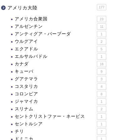
アメリカ大陸
177
アメリカ合衆国
23
アルゼンチン
11
アンティグア・バーブーダ
1
ウルグアイ
2
エクアドル
5
エルサルバドル
1
カナダ
18
キューバ
9
グアテマラ
3
コスタリカ
4
コロンビア
8
ジャマイカ
1
スリナム
2
セントクリストファー・ネービス
1
セントルシア
1
チリ
7
ドミニカ
1