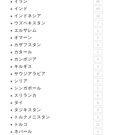
イラン
28
インド
43
インドネシア
10
ウズベキスタン
7
エルサレム
1
オマーン
5
カザフスタン
6
カタール
1
カンボジア
4
キルギス
3
サウジアラビア
8
シリア
6
シンガポール
1
スリランカ
8
タイ
8
タジキスタン
4
トルクメニスタン
5
トルコ
21
ネパール
4