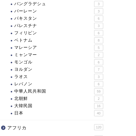
バングラデシュ
3
バーレーン
3
パキスタン
6
パレスチナ
3
フィリピン
6
ベトナム
8
マレーシア
5
ミャンマー
2
モンゴル
6
ヨルダン
7
ラオス
3
レバノン
6
中華人民共和国
59
北朝鮮
2
大韓民国
16
日本
40
アフリカ
120