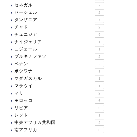
セネガル
7
セーシェル
2
タンザニア
7
チャド
2
チュニジア
9
ナイジェリア
1
ニジェール
1
ブルキナファソ
2
ベナン
2
ボツワナ
1
マダガスカル
1
マラウイ
1
マリ
2
モロッコ
6
リビア
5
レソト
1
中央アフリカ共和国
2
南アフリカ
6