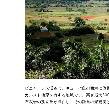
ビニャーレス渓谷は、キューバ島の西端に位
カルスト地形を有する地域です。高さ最大30
石灰岩の孤立丘が点在し、その独自の景観美