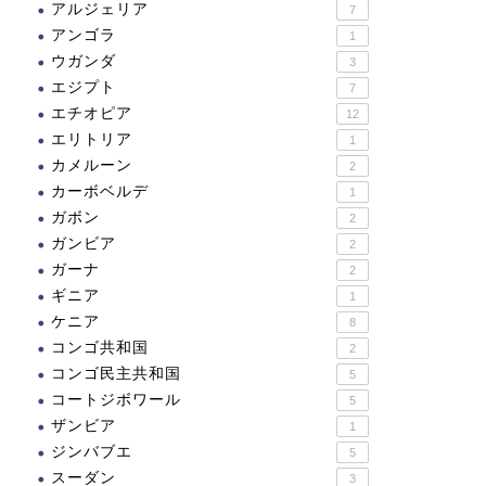
アルジェリア
7
アンゴラ
1
ウガンダ
3
エジプト
7
メリカ大陸
アメリカ大陸
エチオピア
12
エリトリア
1
カメルーン
2
カーボベルデ
1
ガボン
2
ミステイクン・ポイント
ポポカテペトル山腹の16世
ガンビア
2
紀初頭の修道院群
ガーナ
2
ギニア
1
2022.12.16
2021.07.0
ケニア
8
コンゴ共和国
2
コンゴ民主共和国
5
コートジボワール
5
ザンビア
1
ジンバブエ
5
スーダン
3