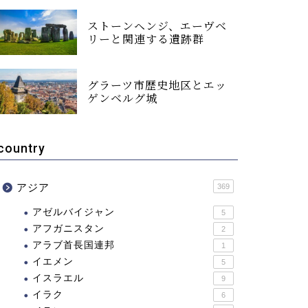
ストーンヘンジ、エーヴベ
リーと関連する遺跡群
グラーツ市歴史地区とエッ
ゲンベルグ城
country
アジア
369
アゼルバイジャン
5
アフガニスタン
2
アラブ首長国連邦
1
イエメン
5
イスラエル
9
イラク
6