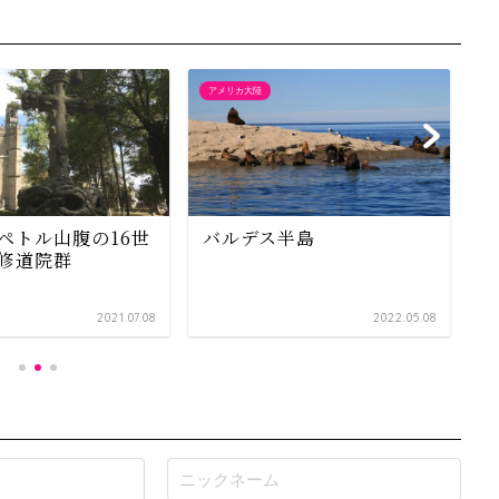
アメリカ大陸
ア
ペトル山腹の16世
バルデス半島
修道院群
2021.07.08
2022.05.08