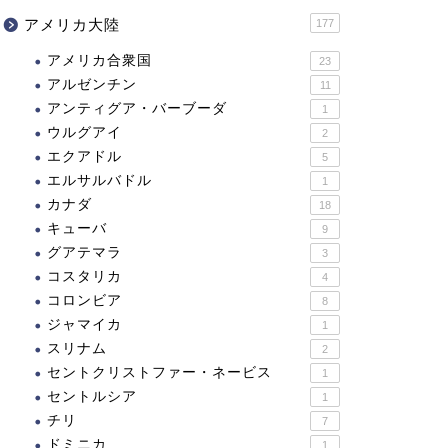
アメリカ大陸
177
アメリカ合衆国
23
アルゼンチン
11
アンティグア・バーブーダ
1
ウルグアイ
2
エクアドル
5
エルサルバドル
1
カナダ
18
キューバ
9
グアテマラ
3
コスタリカ
4
コロンビア
8
ジャマイカ
1
スリナム
2
セントクリストファー・ネービス
1
セントルシア
1
チリ
7
ドミニカ
1