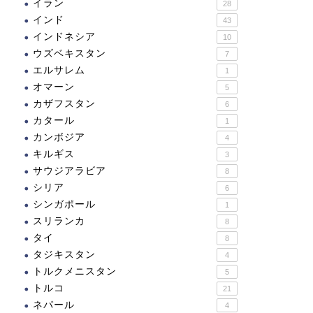
イラン
28
インド
43
インドネシア
10
ウズベキスタン
7
エルサレム
1
オマーン
5
カザフスタン
6
カタール
1
カンボジア
4
キルギス
3
サウジアラビア
8
シリア
6
シンガポール
1
スリランカ
8
タイ
8
タジキスタン
4
トルクメニスタン
5
トルコ
21
ネパール
4