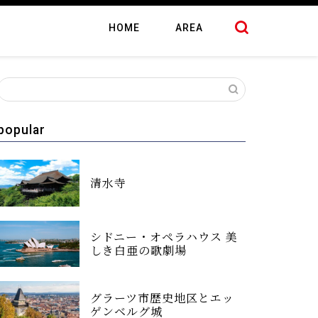
HOME
AREA
popular
清水寺
シドニー・オペラハウス 美
しき白亜の歌劇場
グラーツ市歴史地区とエッ
ゲンベルグ城