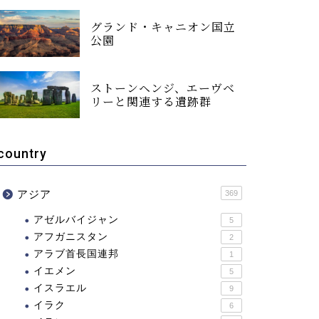
グランド・キャニオン国立
公園
ストーンヘンジ、エーヴベ
リーと関連する遺跡群
country
アジア
369
アゼルバイジャン
5
アフガニスタン
2
アラブ首長国連邦
1
イエメン
5
イスラエル
9
イラク
6