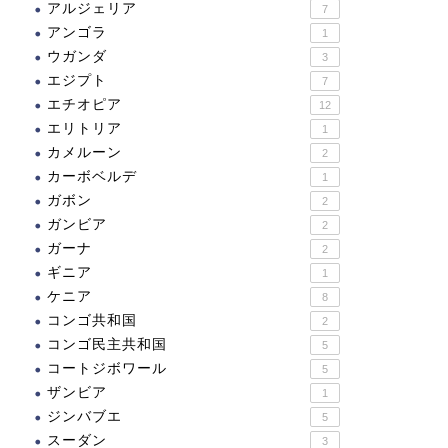
アルジェリア
7
アンゴラ
1
ウガンダ
3
エジプト
7
エチオピア
12
エリトリア
1
カメルーン
2
カーボベルデ
1
ガボン
2
ガンビア
2
ガーナ
2
ギニア
1
ケニア
8
コンゴ共和国
2
コンゴ民主共和国
5
コートジボワール
5
ザンビア
1
ジンバブエ
5
スーダン
3