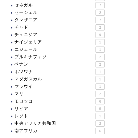
セネガル
7
セーシェル
2
タンザニア
7
チャド
2
チュニジア
9
ナイジェリア
1
ニジェール
1
ブルキナファソ
2
ベナン
2
ボツワナ
1
マダガスカル
1
マラウイ
1
マリ
2
モロッコ
6
リビア
5
レソト
1
中央アフリカ共和国
2
南アフリカ
6