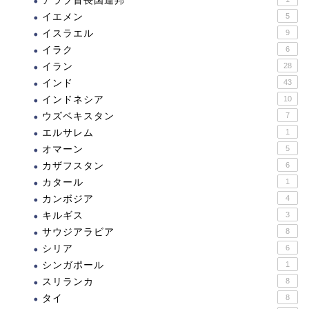
アラブ首長国連邦
イエメン
5
イスラエル
9
イラク
6
イラン
28
インド
43
インドネシア
10
ウズベキスタン
7
エルサレム
1
オマーン
5
カザフスタン
6
カタール
1
カンボジア
4
キルギス
3
サウジアラビア
8
シリア
6
シンガポール
1
スリランカ
8
タイ
8