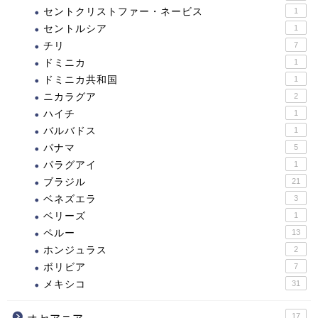
セントクリストファー・ネービス
1
セントルシア
1
チリ
7
ドミニカ
1
ドミニカ共和国
1
ニカラグア
2
ハイチ
1
バルバドス
1
パナマ
5
パラグアイ
1
ブラジル
21
ベネズエラ
3
ベリーズ
1
ペルー
13
ホンジュラス
2
ボリビア
7
メキシコ
31
17