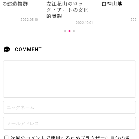
エの建造物群
左江花山のロッ
白神山地
ク・アートの文化
的景観
2022.03.10
2020
2022.10.01
COMMENT
次回のコメントで使用するためブラウザーに自分の名