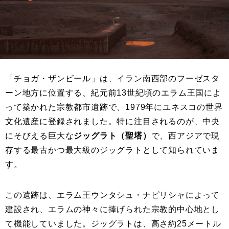
「チョガ・ザンビール」は、イラン南西部のフーゼスタ
ーン地方に位置する、紀元前13世紀頃のエラム王国によ
って築かれた宗教都市遺跡で、1979年にユネスコの世界
文化遺産に登録されました。特に注目されるのが、中央
にそびえる巨大な
ジッグラト（聖塔）
で、西アジアで現
存する最古かつ最大級のジッグラトとして知られていま
す。
この遺跡は、エラム王ウンタシュ・ナピリシャによって
建設され、エラムの神々に捧げられた宗教的中心地とし
て機能していました。ジッグラトは、高さ約25メートル