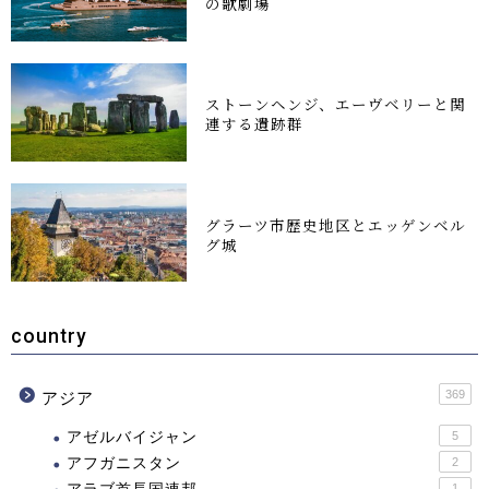
の歌劇場
ストーンヘンジ、エーヴベリーと関
連する遺跡群
グラーツ市歴史地区とエッゲンベル
グ城
country
369
アジア
アゼルバイジャン
5
アフガニスタン
2
1