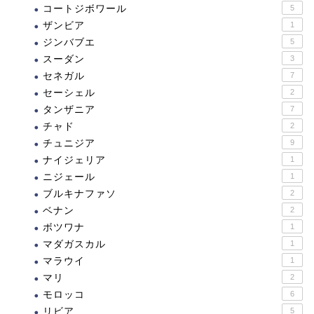
コートジボワール
5
ザンビア
1
ジンバブエ
5
スーダン
3
セネガル
7
セーシェル
2
タンザニア
7
チャド
2
チュニジア
9
ナイジェリア
1
ニジェール
1
ブルキナファソ
2
ベナン
2
ボツワナ
1
マダガスカル
1
マラウイ
1
マリ
2
モロッコ
6
リビア
5