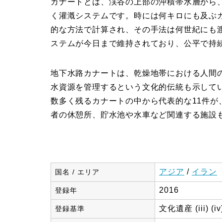
カナートとは、渓谷の上部の沖積帯水層から
く灌漑システムです。時には何キロにも及ぶ
的な方法で計算され、その手法は何世紀にも
ステムが今日まで維持されており、公平で持
地下水路カナートは、乾燥地帯における人間
水資源を管理するという文化的伝統も示して
数多く残るカナートの中から代表的な11件が
者の休憩所、貯水池や水車など関連する施設
アジア
/
イラン
国名 / エリア
2016
登録年
文化遺産 (iii) (iv
登録基準