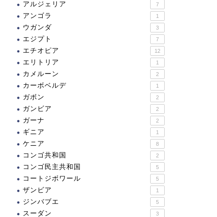
アルジェリア
7
アンゴラ
1
ウガンダ
3
エジプト
7
エチオピア
12
エリトリア
1
ジア
アジア
カメルーン
2
カーボベルデ
1
ガボン
2
ガンビア
2
ガーナ
2
ギニア
1
琉球王国のグスク及び関連
ペトラ
ケニア
遺産群
8
コンゴ共和国
2
コンゴ民主共和国
5
2020.11.06
2021.11.1
コートジボワール
5
ザンビア
1
ジンバブエ
5
スーダン
3