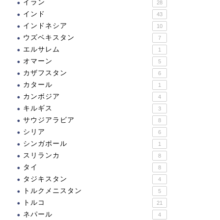
イラン
28
インド
43
インドネシア
10
ウズベキスタン
7
エルサレム
1
オマーン
5
カザフスタン
6
カタール
1
カンボジア
4
キルギス
3
サウジアラビア
8
シリア
6
シンガポール
1
スリランカ
8
タイ
8
タジキスタン
4
トルクメニスタン
5
トルコ
21
ネパール
4