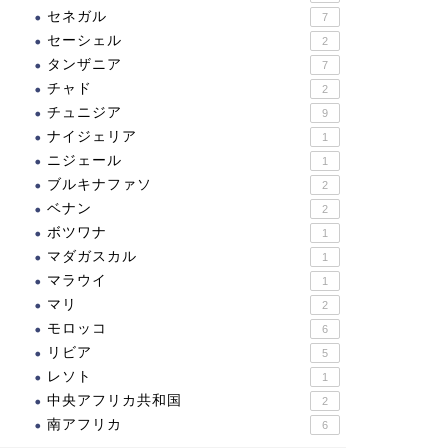
セネガル
7
セーシェル
2
タンザニア
7
チャド
2
チュニジア
9
ナイジェリア
1
ニジェール
1
ブルキナファソ
2
ベナン
2
ボツワナ
1
マダガスカル
1
マラウイ
1
マリ
2
モロッコ
6
リビア
5
レソト
1
中央アフリカ共和国
2
南アフリカ
6