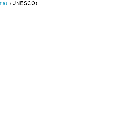
nat
（UNESCO）