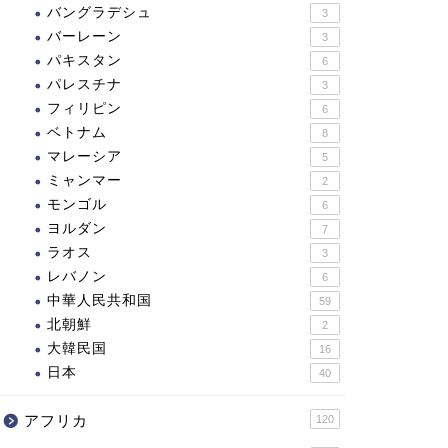
バングラデシュ
3
バーレーン
3
パキスタン
6
パレスチナ
3
フィリピン
6
ベトナム
8
マレーシア
5
ミャンマー
2
モンゴル
6
ヨルダン
7
ラオス
3
レバノン
6
中華人民共和国
59
北朝鮮
2
大韓民国
16
日本
40
アフリカ
120