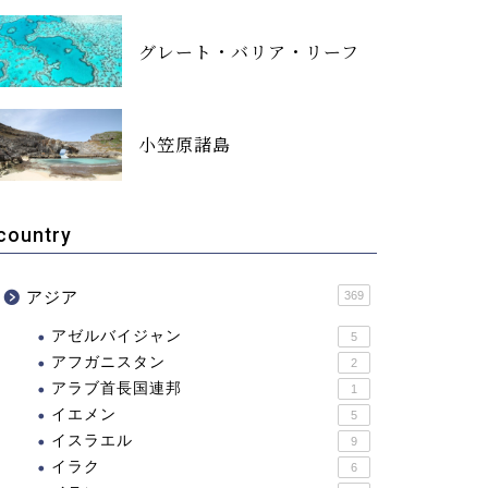
グレート・バリア・リーフ
小笠原諸島
country
アジア
369
アゼルバイジャン
5
アフガニスタン
2
アラブ首長国連邦
1
イエメン
5
イスラエル
9
イラク
6