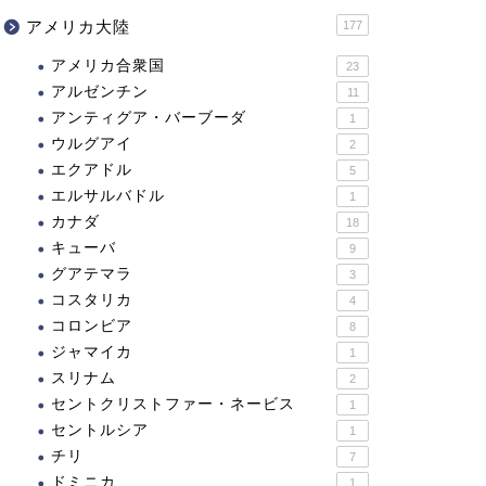
アメリカ大陸
177
アメリカ合衆国
23
アルゼンチン
11
アンティグア・バーブーダ
1
ウルグアイ
2
エクアドル
5
エルサルバドル
1
カナダ
18
キューバ
9
グアテマラ
3
コスタリカ
4
コロンビア
8
ジャマイカ
1
スリナム
2
セントクリストファー・ネービス
1
セントルシア
1
チリ
7
ドミニカ
1