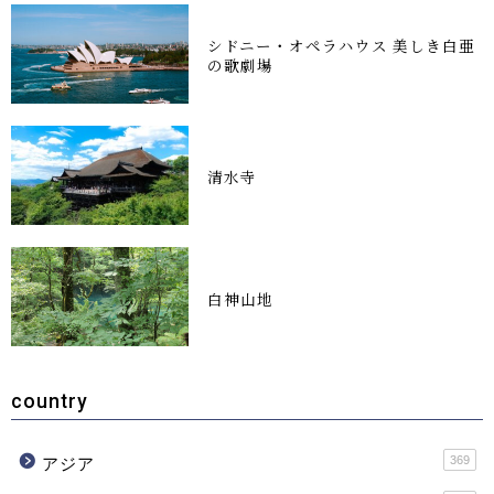
シドニー・オペラハウス 美しき白亜
の歌劇場
清水寺
白神山地
country
369
アジア