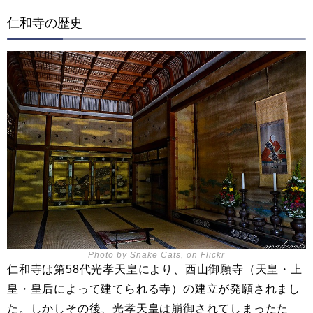
仁和寺の歴史
Photo by Snake Cats, on Flickr
仁和寺は第58代光孝天皇により、西山御願寺（天皇・上
皇・皇后によって建てられる寺）の建立が発願されまし
た。しかしその後、光孝天皇は崩御されてしまったた