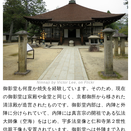
Ninnaji by Victor Lee, on Flickr
御影堂も何度か焼失を経験しています。そのため、現在
の御影堂は宸殿や金堂と同じく、京都御所から移された
清涼殿が造営されたものです。御影堂内部は、内陣と外
陣に分けられていて、内陣には真言宗の開祖である弘法
大師像（空海）をはじめ、宇多法皇像と仁和寺第２世性
信親王像も安置されています。御影堂へは外陣まで入れ