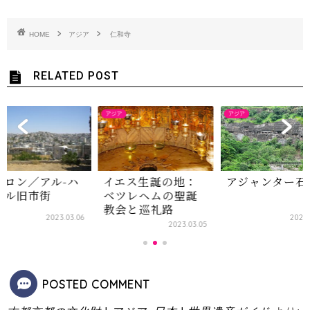
HOME
アジア
仁和寺
RELATED POST
アジア
アジア
エス生誕の地：
アジャンター石窟群
ヘブロン／アル
ツレヘムの聖誕
リール旧市街
会と巡礼路
2022.03.20
2023
2023.03.05
POSTED COMMENT