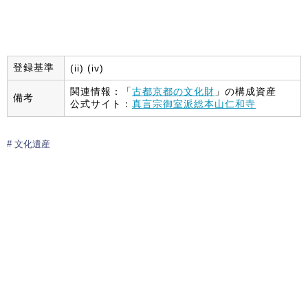
登録基準
(ii) (iv)
関連情報：「
古都京都の文化財
」の構成資産
備考
公式サイト：
真言宗御室派総本山仁和寺
文化遺産