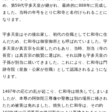
め、第59代宇多天皇が継がれ、最終的に888年に完成し
ました。当時の年号をとり仁和寺と名付けられることに
なります。
宇多天皇はその後出家し、初代の住職として仁和寺に住
んだため、仁和寺は御室御所とも呼ばれていました。宇
多天皇が真言宗を出家したのもあり、当時、別当（寺の
長官）は真言宗の観賢に選ばれ、それ以降も宇多天皇の
子孫が別当に就いてきました。これにより、仁和寺は門
跡寺院（皇族・公家が住職）として認識されるようにな
ります。
1467年の応仁の乱が起こり、仁和寺は焼失してしまいま
したが、本尊の阿弥陀三尊像や聖教は別の場所に移され
たため被害は免れました。焼失した仁和寺は、その約