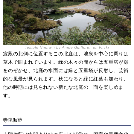
Temple Ninna-ji by Annie Guilloret, on Flickr
宸殿の北側に位置するこの北庭は、池泉を中心に周りは
草木で囲まれています。緑の木々の間からは五重塔が顔
をのぞかせ、北庭の水面には緑と五重塔が反射し、芸術
的な風景が見られます。秋になると緑に紅葉も加わり、
他の時期には見られない新たな北庭の一面を楽しめま
す。
寺院伽藍