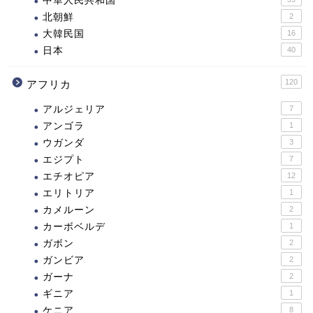
中華人民共和国
北朝鮮
2
大韓民国
16
日本
40
120
アフリカ
アルジェリア
7
アンゴラ
1
ウガンダ
3
エジプト
7
エチオピア
12
エリトリア
1
カメルーン
2
カーボベルデ
1
ガボン
2
ガンビア
2
ガーナ
2
ギニア
1
ケニア
8