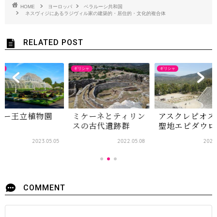
HOME
ヨーロッパ
ベラルーシ共和国
ネスヴィジにあるラジヴィル家の建築的・居住的・文化的複合体
RELATED POST
ス
ギリシャ
ギリシャ
ュー王立植物園
ミケーネとティリン
アスクレピオス
スの古代遺跡群
聖地エピダウロ
2023.05.05
2022.05.08
2024
COMMENT