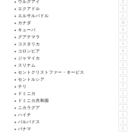
ウルグアイ
2
エクアドル
5
エルサルバドル
1
カナダ
18
キューバ
9
グアテマラ
3
コスタリカ
4
コロンビア
8
ジャマイカ
1
スリナム
2
セントクリストファー・ネービス
1
セントルシア
1
チリ
7
ドミニカ
1
ドミニカ共和国
1
ニカラグア
2
ハイチ
1
バルバドス
1
パナマ
5