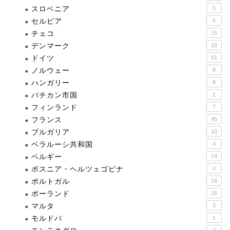
スロベニア
5
セルビア
5
チェコ
15
デンマーク
10
ドイツ
51
ノルウェー
8
ハンガリー
8
バチカン市国
2
フィンランド
7
フランス
45
ブルガリア
10
ベラルーシ共和国
4
ベルギー
14
ボスニア・ヘルツェゴビナ
4
ポルトガル
16
ポーランド
16
マルタ
3
モルドバ
1
4