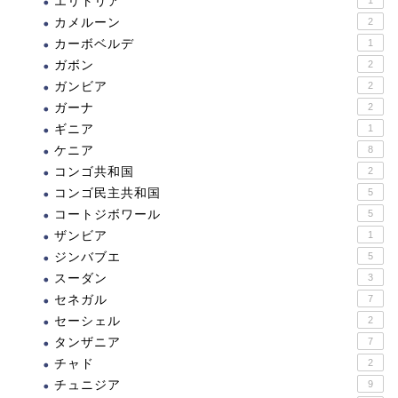
エリトリア
カメルーン
2
カーボベルデ
1
ガボン
2
ガンビア
2
ガーナ
2
ギニア
1
ケニア
8
コンゴ共和国
2
コンゴ民主共和国
5
コートジボワール
5
ザンビア
1
ジンバブエ
5
スーダン
3
セネガル
7
セーシェル
2
タンザニア
7
チャド
2
チュニジア
9