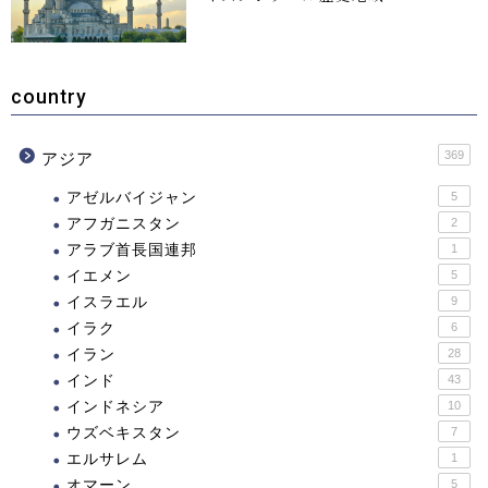
country
369
アジア
アゼルバイジャン
5
アフガニスタン
2
アラブ首長国連邦
1
イエメン
5
イスラエル
9
イラク
6
イラン
28
インド
43
インドネシア
10
ウズベキスタン
7
エルサレム
1
オマーン
5