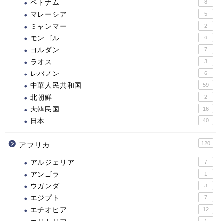
ベトナム
8
マレーシア
5
ミャンマー
2
モンゴル
6
ヨルダン
7
ラオス
3
レバノン
6
中華人民共和国
59
北朝鮮
2
大韓民国
16
日本
40
120
アフリカ
アルジェリア
7
アンゴラ
1
ウガンダ
3
エジプト
7
エチオピア
12
1