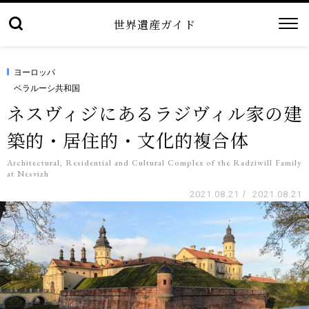
世界遺産ガイド
ヨーロッパ
ベラルーシ共和国
ネスヴィジにあるラジヴィル家の建
築的・居住的・文化的複合体
Architectural, Residential and Cultural Complex of the Radziwill Family
at Nesvizh
2021.08.21
/
2021.08.21