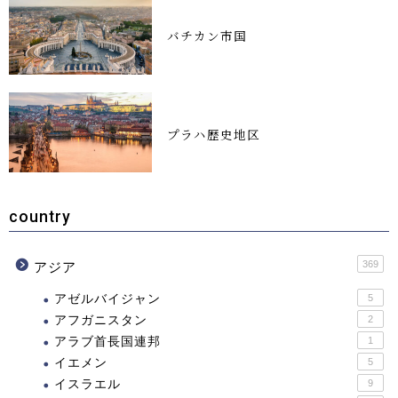
バチカン市国
プラハ歴史地区
country
369
アジア
アゼルバイジャン
5
アフガニスタン
2
アラブ首長国連邦
1
イエメン
5
イスラエル
9