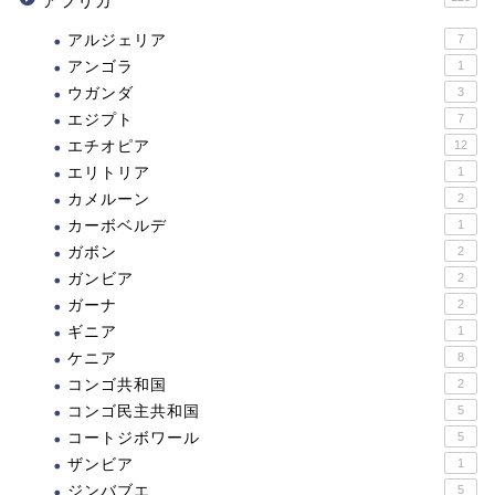
アフリカ
アルジェリア
7
アンゴラ
1
ウガンダ
3
エジプト
7
エチオピア
12
エリトリア
1
カメルーン
2
カーボベルデ
1
ガボン
2
ガンビア
2
ガーナ
2
ギニア
1
ケニア
8
コンゴ共和国
2
コンゴ民主共和国
5
コートジボワール
5
ザンビア
1
ジンバブエ
5