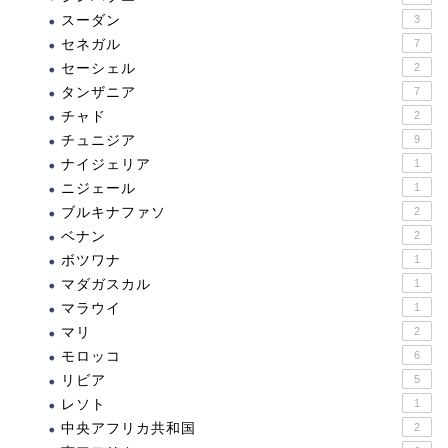
スーダン
3
セネガル
7
セーシェル
2
タンザニア
7
チャド
2
チュニジア
9
ナイジェリア
1
ニジェール
1
ブルキナファソ
2
ベナン
2
ボツワナ
1
マダガスカル
1
マラウイ
1
マリ
2
モロッコ
6
リビア
5
レソト
1
中央アフリカ共和国
2