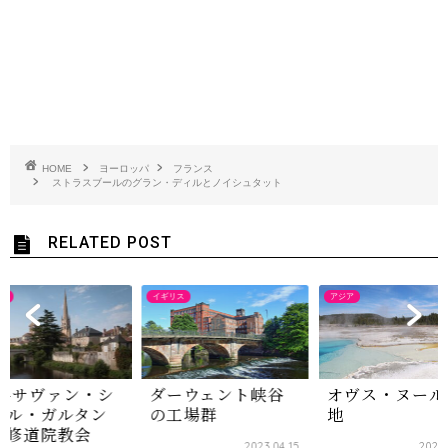
HOME
ヨーロッパ
フランス
ストラスブールのグラン・ディルとノイシュタット
RELATED POST
ス
イギリス
アジア
ン-サヴァン・シ
ダーウェント峡谷
オヴス・ヌール
ール・ガルタン
の工場群
地
の修道院教会
2023.04.15
2022.