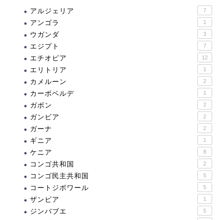
アルジェリア
7
アンゴラ
1
ウガンダ
3
エジプト
7
エチオピア
12
エリトリア
1
カメルーン
2
カーボベルデ
1
ガボン
2
ガンビア
2
ガーナ
2
ギニア
1
ケニア
8
コンゴ共和国
2
コンゴ民主共和国
5
コートジボワール
5
ザンビア
1
ジンバブエ
5