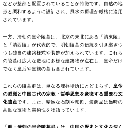
などが整然と配置されていることが特徴です。自然の地
形と調和するように設計され、風水の原理が厳格に適用
されています。
一方、清朝の皇帝陵墓は、北京の東北にある「清東陵」
と「清西陵」が代表的で、明朝陵墓の伝統を引き継ぎつ
つも独自の建築様式や装飾が加えられています。これら
の陵墓は広大な敷地に多様な建築物が点在し、皇帝だけ
でなく皇后や皇族の墓も含まれています。
これらの陵墓群は、単なる埋葬場所にとどまらず、
皇帝
の威厳と中国古代の宗教・哲学思想を象徴する重要な文
化遺産
です。また、精緻な石刻や彫刻、装飾品は当時の
高度な技術と美術性を物語っています。
「明・清朝の皇帝陵墓群」は、中国の歴史と文化を深く