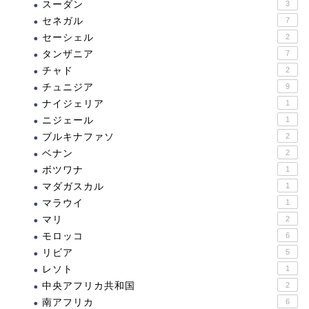
スーダン
3
セネガル
7
セーシェル
2
タンザニア
7
チャド
2
チュニジア
9
ナイジェリア
1
ニジェール
1
ブルキナファソ
2
ベナン
2
ボツワナ
1
マダガスカル
1
マラウイ
1
マリ
2
モロッコ
6
リビア
5
レソト
1
中央アフリカ共和国
2
南アフリカ
6