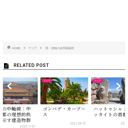
HOME
アジア
明・清朝の皇帝陵墓群
RELATED POST
アジア
アジア
京の中軸線：中
ゴンバデ・カーブー
ハットゥシャ：
首都の理想的秩
ス
ッタイトの首都
を示す建造物群
2021.09.13
2021
2025.11.01