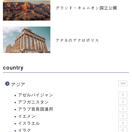
グランド・キャニオン国立公園
アテネのアクロポリス
country
369
アジア
アゼルバイジャン
5
アフガニスタン
2
アラブ首長国連邦
1
イエメン
5
イスラエル
9
イラク
6