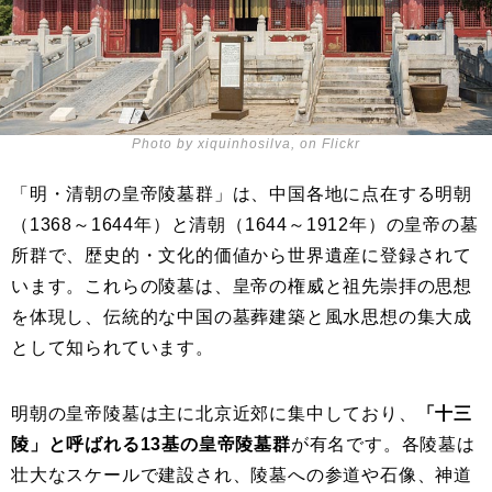
Photo by xiquinhosilva, on Flickr
「明・清朝の皇帝陵墓群」は、中国各地に点在する明朝
（1368～1644年）と清朝（1644～1912年）の皇帝の墓
所群で、歴史的・文化的価値から世界遺産に登録されて
います。これらの陵墓は、皇帝の権威と祖先崇拝の思想
を体現し、伝統的な中国の墓葬建築と風水思想の集大成
として知られています。
明朝の皇帝陵墓は主に北京近郊に集中しており、
「十三
陵」と呼ばれる13基の皇帝陵墓群
が有名です。各陵墓は
壮大なスケールで建設され、陵墓への参道や石像、神道