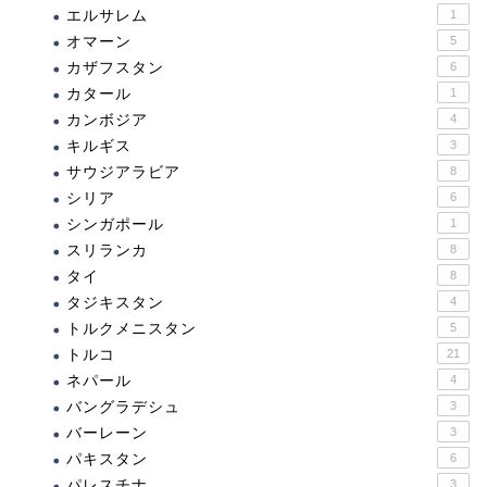
エルサレム
1
オマーン
5
カザフスタン
6
カタール
1
カンボジア
4
キルギス
3
サウジアラビア
8
シリア
6
シンガポール
1
スリランカ
8
タイ
8
タジキスタン
4
トルクメニスタン
5
トルコ
21
ネパール
4
バングラデシュ
3
バーレーン
3
パキスタン
6
パレスチナ
3