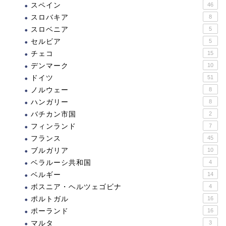
スペイン
46
スロバキア
8
スロベニア
5
セルビア
5
チェコ
15
デンマーク
10
ドイツ
51
ノルウェー
8
ハンガリー
8
バチカン市国
2
フィンランド
7
フランス
45
ブルガリア
10
ベラルーシ共和国
4
ベルギー
14
ボスニア・ヘルツェゴビナ
4
ポルトガル
16
ポーランド
16
マルタ
3