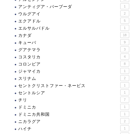
アンティグア・バーブーダ
1
ウルグアイ
2
エクアドル
5
エルサルバドル
1
カナダ
18
キューバ
9
グアテマラ
3
コスタリカ
4
コロンビア
8
ジャマイカ
1
スリナム
2
セントクリストファー・ネービス
1
セントルシア
1
チリ
7
ドミニカ
1
ドミニカ共和国
1
ニカラグア
2
ハイチ
1