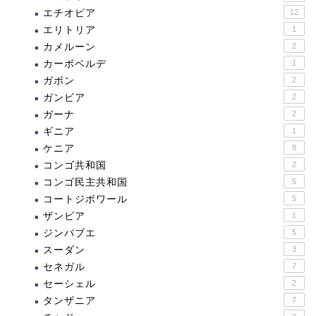
エチオピア
12
エリトリア
1
カメルーン
2
カーボベルデ
1
ガボン
2
ガンビア
2
ガーナ
2
ギニア
1
ケニア
8
コンゴ共和国
2
コンゴ民主共和国
5
コートジボワール
5
ザンビア
1
ジンバブエ
5
スーダン
3
セネガル
7
セーシェル
2
タンザニア
7