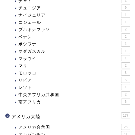
チャド
2
チュニジア
9
ナイジェリア
1
ニジェール
1
ブルキナファソ
2
ベナン
2
ボツワナ
1
マダガスカル
1
マラウイ
1
マリ
2
モロッコ
6
リビア
5
レソト
1
中央アフリカ共和国
2
南アフリカ
6
177
アメリカ大陸
アメリカ合衆国
23
アルゼンチン
11