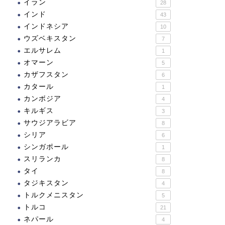
イラン
28
インド
43
インドネシア
10
ウズベキスタン
7
エルサレム
1
オマーン
5
カザフスタン
6
カタール
1
カンボジア
4
キルギス
3
サウジアラビア
8
シリア
6
シンガポール
1
スリランカ
8
タイ
8
タジキスタン
4
トルクメニスタン
5
トルコ
21
ネパール
4