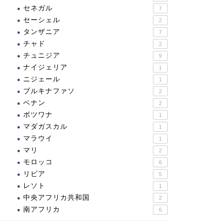
セネガル
7
セーシェル
2
タンザニア
7
チャド
2
チュニジア
9
ナイジェリア
1
ニジェール
1
ブルキナファソ
2
ベナン
2
ボツワナ
1
マダガスカル
1
マラウイ
1
マリ
2
モロッコ
6
リビア
5
レソト
1
中央アフリカ共和国
2
南アフリカ
6