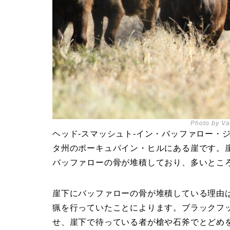
Photo by Val
ヘッド-スマッシュト-イン・バッファロー・
タ州のポーキュパイン・ヒルにある崖です。崖
バッファローの骨が堆積しており、多いところ
崖下にバッファローの骨が堆積している理由
猟を行っていたことによります。ブラックフ
せ、崖下で待っている者が槍や石斧でとどめ