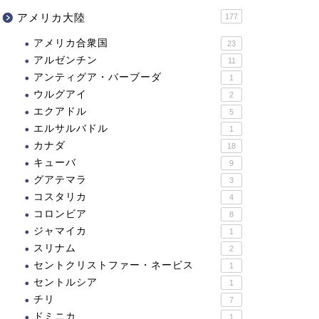
アメリカ大陸
177
アメリカ合衆国
23
アルゼンチン
11
アンティグア・バーブーダ
1
ウルグアイ
2
エクアドル
5
エルサルバドル
1
カナダ
18
キューバ
9
グアテマラ
3
コスタリカ
4
コロンビア
8
ジャマイカ
1
スリナム
2
セントクリストファー・ネービス
1
セントルシア
1
チリ
7
ドミニカ
1