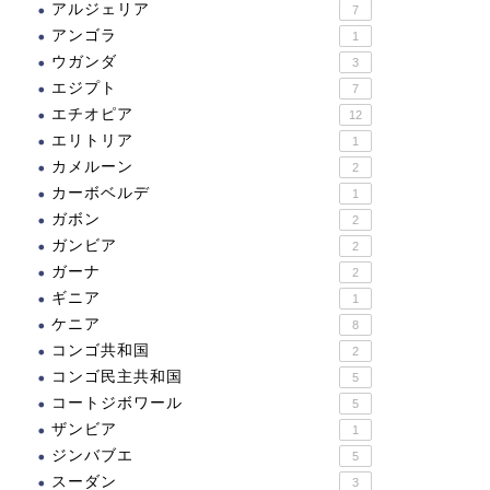
アルジェリア
7
アンゴラ
1
ウガンダ
3
エジプト
7
エチオピア
12
エリトリア
1
カメルーン
2
カーボベルデ
1
ガボン
2
ガンビア
2
ガーナ
2
ギニア
1
ケニア
8
コンゴ共和国
2
コンゴ民主共和国
5
コートジボワール
5
ザンビア
1
ジンバブエ
5
スーダン
3