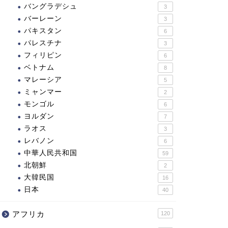
バングラデシュ
3
バーレーン
3
パキスタン
6
パレスチナ
3
フィリピン
6
ベトナム
8
マレーシア
5
ミャンマー
2
モンゴル
6
ヨルダン
7
ラオス
3
レバノン
6
中華人民共和国
59
北朝鮮
2
大韓民国
16
日本
40
アフリカ
120