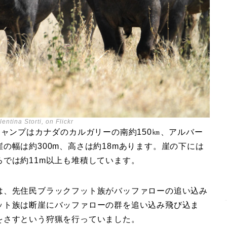
entina Storti, on Flickr
ジャンプはカナダのカルガリーの南約150㎞、アルバー
の幅は約300m、高さは約18mあります。崖の下には
では約11m以上も堆積しています。
は、先住民ブラックフット族がバッファローの追い込み
ット族は断崖にバッファローの群を追い込み飛び込ま
をさすという狩猟を行っていました。