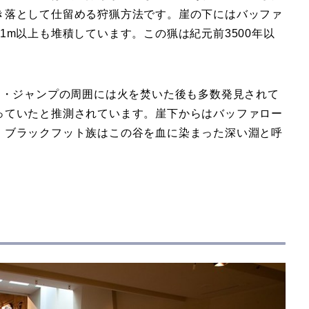
き落として仕留める狩猟方法です。崖の下にはバッファ
1m以上も堆積しています。この猟は紀元前3500年以
ー・ジャンプの周囲には火を焚いた後も多数発見されて
っていたと推測されています。崖下からはバッファロー
。ブラックフット族はこの谷を血に染まった深い淵と呼