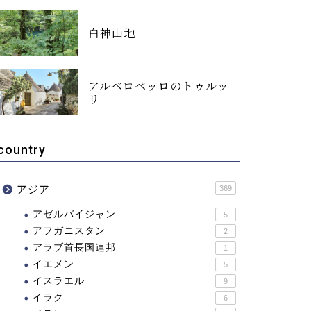
白神山地
アルベロベッロのトゥルッ
リ
country
アジア
369
アゼルバイジャン
5
アフガニスタン
2
アラブ首長国連邦
1
イエメン
5
イスラエル
9
イラク
6