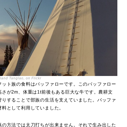
land Tanglao, on Flickr
フット族の食料はバッファローです。このバッファロー
さが2m、体重は1t前後もある巨大な牛です。農耕文
狩りすることで部族の生活を支えていました。バッファ
材料として利用していました。
猟の方法では太刀打ちが出来ません。それで生み出した