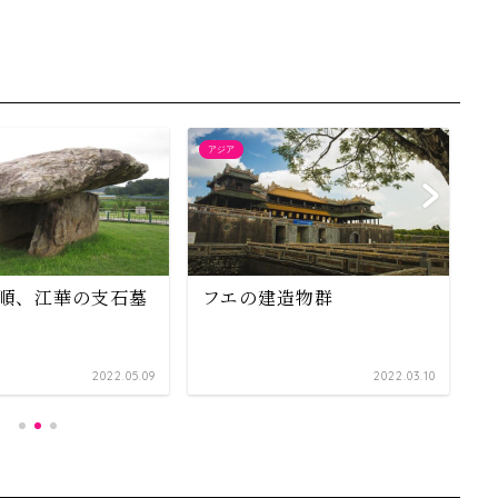
アジア
ア
順、江華の支石墓
フエの建造物群
2022.05.09
2022.03.10