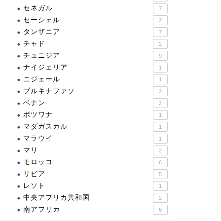
セネガル
7
セーシェル
2
タンザニア
7
チャド
2
チュニジア
9
ナイジェリア
1
ニジェール
1
ブルキナファソ
2
ベナン
2
ボツワナ
1
マダガスカル
1
マラウイ
1
マリ
2
モロッコ
6
リビア
5
レソト
1
中央アフリカ共和国
2
南アフリカ
6