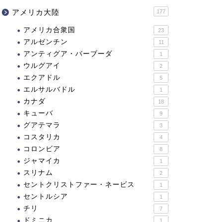
アメリカ大陸
177
アメリカ合衆国
23
アルゼンチン
11
アンティグア・バーブーダ
1
ウルグアイ
2
エクアドル
5
エルサルバドル
1
カナダ
18
キューバ
9
グアテマラ
3
コスタリカ
4
コロンビア
8
ジャマイカ
1
スリナム
2
セントクリストファー・ネービス
1
セントルシア
1
チリ
7
ドミニカ
1