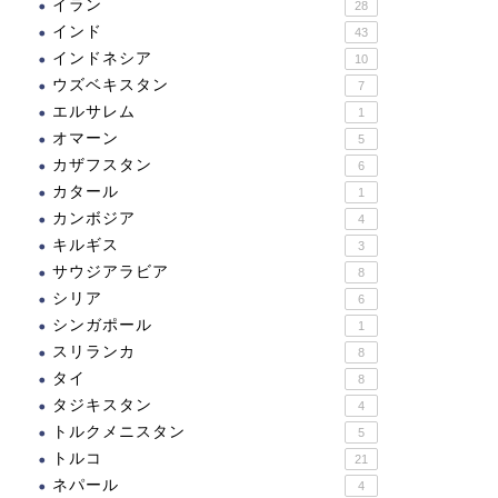
イラン
28
インド
43
インドネシア
10
ウズベキスタン
7
エルサレム
1
オマーン
5
カザフスタン
6
カタール
1
カンボジア
4
キルギス
3
サウジアラビア
8
シリア
6
シンガポール
1
スリランカ
8
タイ
8
タジキスタン
4
トルクメニスタン
5
トルコ
21
ネパール
4