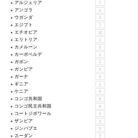
アルジェリア
7
アンゴラ
1
ウガンダ
3
エジプト
7
エチオピア
12
エリトリア
1
ジア
アジア
カメルーン
2
カーボベルデ
1
ガボン
2
ガンビア
2
ガーナ
2
アル・アインの文化的遺跡
高敞、和順、江華の支石墓
ギニア
1
群
群跡
ケニア
8
コンゴ共和国
2
2022.10.02
2022.05.0
コンゴ民主共和国
5
コートジボワール
5
ザンビア
1
ジンバブエ
5
スーダン
3