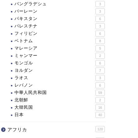
バングラデシュ
3
バーレーン
3
パキスタン
6
パレスチナ
3
フィリピン
6
ベトナム
8
マレーシア
5
ミャンマー
2
モンゴル
6
ヨルダン
7
ラオス
3
レバノン
6
中華人民共和国
59
北朝鮮
2
大韓民国
16
日本
40
アフリカ
120