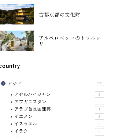
古都京都の文化財
アルベロベッロのトゥルッ
リ
country
アジア
369
アゼルバイジャン
5
アフガニスタン
2
アラブ首長国連邦
1
イエメン
5
イスラエル
9
イラク
6