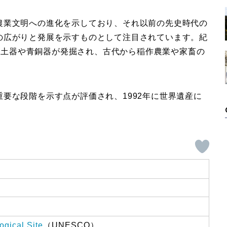
農業文明への進化を示しており、それ以前の先史時代の
の広がりと発展を示すものとして注目されています。紀
彩文土器や青銅器が発掘され、古代から稲作農業や家畜の
。
要な段階を示す点が評価され、1992年に世界遺産に
gical Site
（UNESCO）