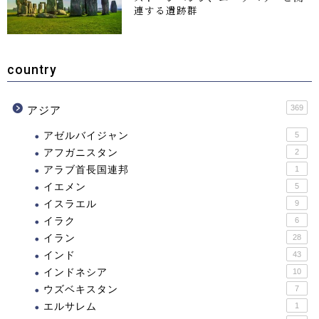
連する遺跡群
country
369
アジア
アゼルバイジャン
5
アフガニスタン
2
アラブ首長国連邦
1
イエメン
5
イスラエル
9
イラク
6
イラン
28
インド
43
インドネシア
10
ウズベキスタン
7
エルサレム
1