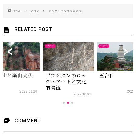
HOME
アジア
スンダルバンス国立公園
RELATED POST
アジア
アジア
眉山と楽山大仏
ゴブスタンのロッ
五台山
ク・アートと文化
的景観
2022.03.20
2022.
2022.10.02
COMMENT