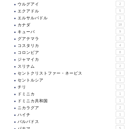
ウルグアイ
2
エクアドル
5
エルサルバドル
1
カナダ
18
キューバ
9
グアテマラ
3
コスタリカ
4
コロンビア
8
ジャマイカ
1
スリナム
2
セントクリストファー・ネービス
1
セントルシア
1
チリ
7
ドミニカ
1
ドミニカ共和国
1
ニカラグア
2
ハイチ
1
バルバドス
1
パナマ
5