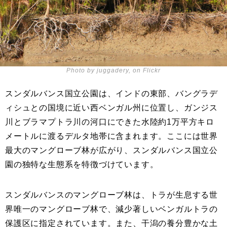
Photo by juggadery, on Flickr
スンダルバンス国立公園は、インドの東部、バングラデ
ィシュとの国境に近い西ベンガル州に位置し、ガンジス
川とブラマプトラ川の河口にできた水陸約1万平方キロ
メートルに渡るデルタ地帯に含まれます。ここには世界
最大のマングローブ林が広がり、スンダルバンス国立公
園の独特な生態系を特徴づけています。
スンダルバンスのマングローブ林は、トラが生息する世
界唯一のマングローブ林で、減少著しいベンガルトラの
保護区に指定されています。また、干潟の養分豊かな土