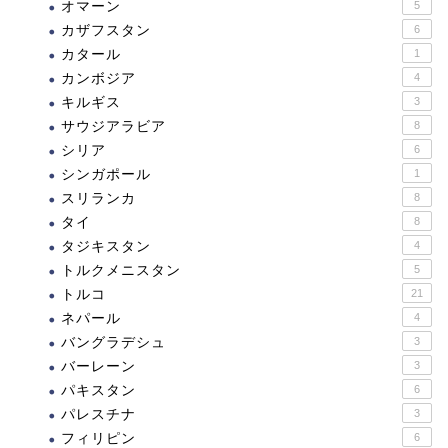
オマーン
5
カザフスタン
6
カタール
1
カンボジア
4
キルギス
3
サウジアラビア
8
シリア
6
シンガポール
1
スリランカ
8
タイ
8
タジキスタン
4
トルクメニスタン
5
トルコ
21
ネパール
4
バングラデシュ
3
バーレーン
3
パキスタン
6
パレスチナ
3
フィリピン
6