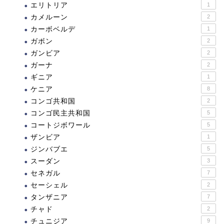
エリトリア
1
カメルーン
2
カーボベルデ
1
ガボン
2
ガンビア
2
ガーナ
2
ギニア
1
ケニア
8
コンゴ共和国
2
コンゴ民主共和国
5
コートジボワール
5
ザンビア
1
ジンバブエ
5
スーダン
3
セネガル
7
セーシェル
2
タンザニア
7
チャド
2
チュニジア
9