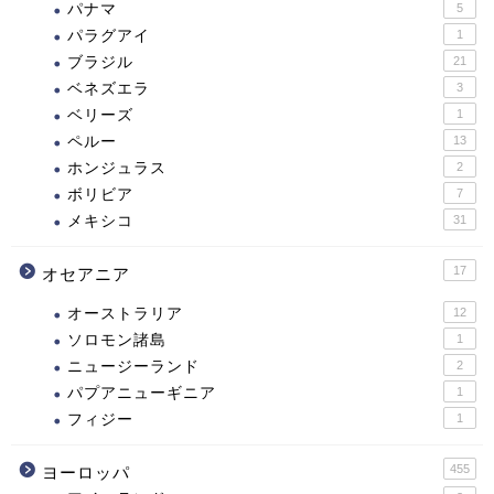
パナマ
5
パラグアイ
1
ブラジル
21
ベネズエラ
3
ベリーズ
1
ペルー
13
ホンジュラス
2
ボリビア
7
メキシコ
31
17
オセアニア
オーストラリア
12
ソロモン諸島
1
ニュージーランド
2
パプアニューギニア
1
フィジー
1
455
ヨーロッパ