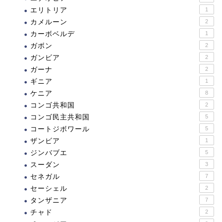
エリトリア
1
カメルーン
2
カーボベルデ
1
ガボン
2
ガンビア
2
ガーナ
2
ギニア
1
ケニア
8
コンゴ共和国
2
コンゴ民主共和国
5
コートジボワール
5
ザンビア
1
ジンバブエ
5
スーダン
3
セネガル
7
セーシェル
2
タンザニア
7
チャド
2