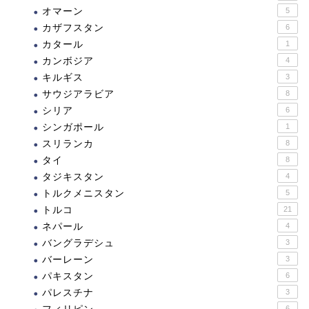
オマーン
5
カザフスタン
6
カタール
1
カンボジア
4
キルギス
3
サウジアラビア
8
シリア
6
シンガポール
1
スリランカ
8
タイ
8
タジキスタン
4
トルクメニスタン
5
トルコ
21
ネパール
4
バングラデシュ
3
バーレーン
3
パキスタン
6
パレスチナ
3
6