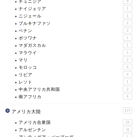
チュニジア
9
ナイジェリア
1
ニジェール
1
ブルキナファソ
2
ベナン
2
ボツワナ
1
マダガスカル
1
マラウイ
1
マリ
2
モロッコ
6
リビア
5
レソト
1
中央アフリカ共和国
2
南アフリカ
6
177
アメリカ大陸
アメリカ合衆国
23
アルゼンチン
11
1