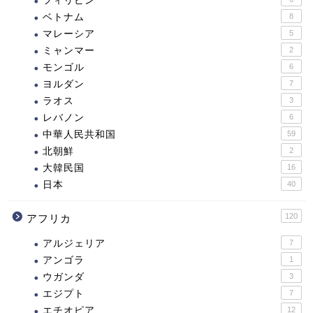
フィリピン
ベトナム
8
マレーシア
5
ミャンマー
2
モンゴル
6
ヨルダン
7
ラオス
3
レバノン
6
中華人民共和国
59
北朝鮮
2
大韓民国
16
日本
40
120
アフリカ
アルジェリア
7
アンゴラ
1
ウガンダ
3
エジプト
7
エチオピア
12