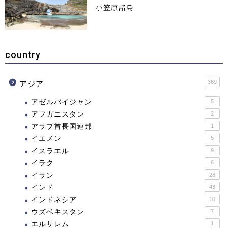
小笠原諸島
country
369
アジア
アゼルバイジャン
5
アフガニスタン
2
アラブ首長国連邦
1
イエメン
5
イスラエル
9
イラク
6
イラン
28
インド
43
インドネシア
10
ウズベキスタン
7
エルサレム
1