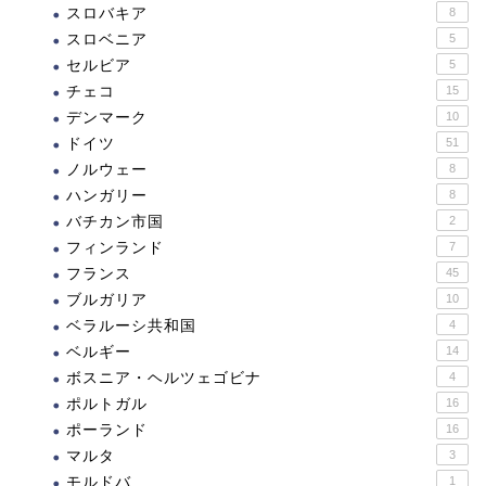
スロバキア
8
スロベニア
5
セルビア
5
チェコ
15
デンマーク
10
ドイツ
51
ノルウェー
8
ハンガリー
8
バチカン市国
2
フィンランド
7
フランス
45
ブルガリア
10
ベラルーシ共和国
4
ベルギー
14
ボスニア・ヘルツェゴビナ
4
ポルトガル
16
ポーランド
16
マルタ
3
モルドバ
1