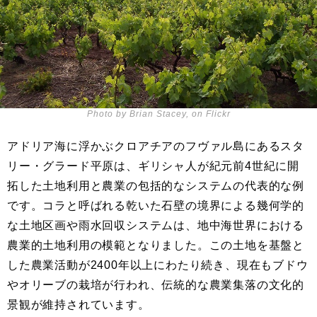
Photo by Brian Stacey, on Flickr
アドリア海に浮かぶクロアチアのフヴァル島にあるスタ
リー・グラード平原は、ギリシャ人が紀元前4世紀に開
拓した土地利用と農業の包括的なシステムの代表的な例
です。コラと呼ばれる乾いた石壁の境界による幾何学的
な土地区画や雨水回収システムは、地中海世界における
農業的土地利用の模範となりました。この土地を基盤と
した農業活動が2400年以上にわたり続き、現在もブドウ
やオリーブの栽培が行われ、伝統的な農業集落の文化的
景観が維持されています。