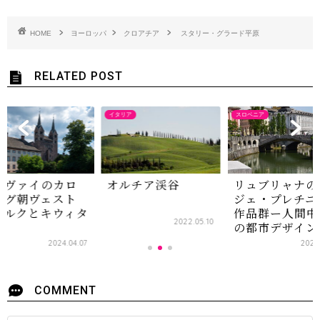
HOME
ヨーロッパ
クロアチア
スタリー・グラード平原
RELATED POST
イタリア
スロベニア
ルヴァイのカロ
オルチア渓谷
リュブリャナの
ング朝ヴェスト
ジェ・プレチニ
ェルクとキウィタ
作品群ー人間中
2022.05.10
の都市デザイン
2024.04.07
2025
COMMENT