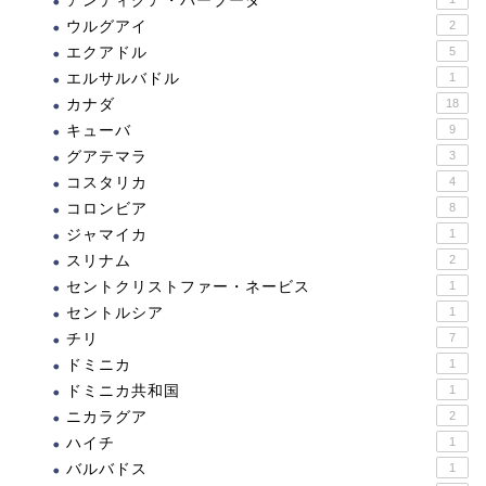
アンティグア・バーブーダ
ウルグアイ
2
エクアドル
5
エルサルバドル
1
カナダ
18
キューバ
9
グアテマラ
3
コスタリカ
4
コロンビア
8
ジャマイカ
1
スリナム
2
セントクリストファー・ネービス
1
セントルシア
1
チリ
7
ドミニカ
1
ドミニカ共和国
1
ニカラグア
2
ハイチ
1
バルバドス
1