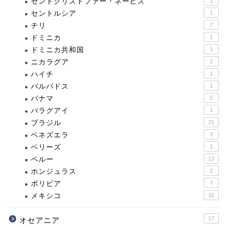
セントクリストファー・ネービス
1
セントルシア
1
チリ
7
ドミニカ
1
ドミニカ共和国
1
ニカラグア
2
ハイチ
1
バルバドス
1
パナマ
5
パラグアイ
1
ブラジル
21
ベネズエラ
3
ベリーズ
1
ペルー
13
ホンジュラス
2
ボリビア
7
メキシコ
31
17
オセアニア