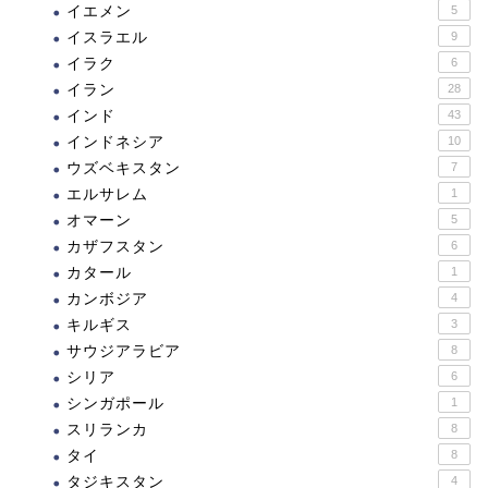
イエメン
5
イスラエル
9
イラク
6
イラン
28
インド
43
インドネシア
10
ウズベキスタン
7
エルサレム
1
オマーン
5
カザフスタン
6
カタール
1
カンボジア
4
キルギス
3
サウジアラビア
8
シリア
6
シンガポール
1
スリランカ
8
タイ
8
タジキスタン
4