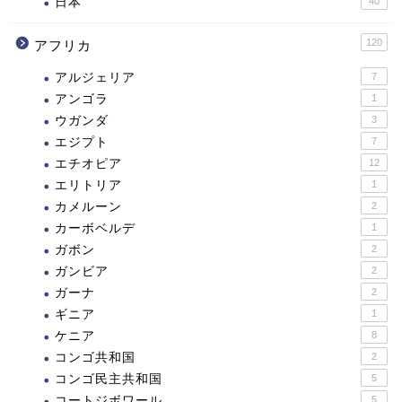
日本
40
120
アフリカ
アルジェリア
7
アンゴラ
1
ウガンダ
3
エジプト
7
エチオピア
12
エリトリア
1
カメルーン
2
カーボベルデ
1
ガボン
2
ガンビア
2
ガーナ
2
ギニア
1
ケニア
8
コンゴ共和国
2
コンゴ民主共和国
5
コートジボワール
5