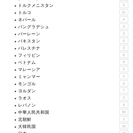
トルクメニスタン
5
トルコ
21
ネパール
4
バングラデシュ
3
バーレーン
3
パキスタン
6
パレスチナ
3
フィリピン
6
ベトナム
8
マレーシア
5
ミャンマー
2
モンゴル
6
ヨルダン
7
ラオス
3
レバノン
6
中華人民共和国
59
北朝鮮
2
大韓民国
16