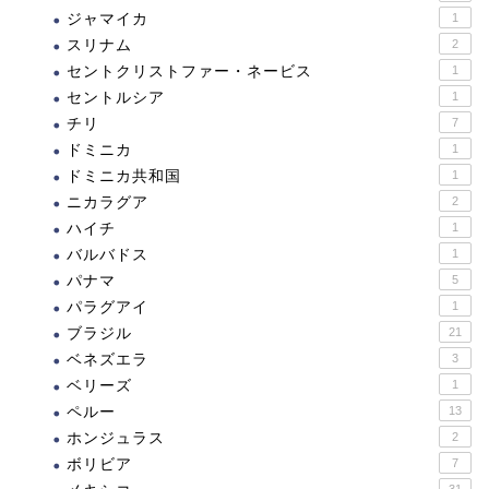
ジャマイカ
1
スリナム
2
セントクリストファー・ネービス
1
セントルシア
1
チリ
7
ドミニカ
1
ドミニカ共和国
1
ニカラグア
2
ハイチ
1
バルバドス
1
パナマ
5
パラグアイ
1
ブラジル
21
ベネズエラ
3
ベリーズ
1
ペルー
13
ホンジュラス
2
ボリビア
7
31