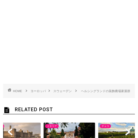
HOME
ヨーロッパ
スウェーデン
ヘルシングランドの装飾農場家屋群
RELATED POST
ス
イタリア
チェコ