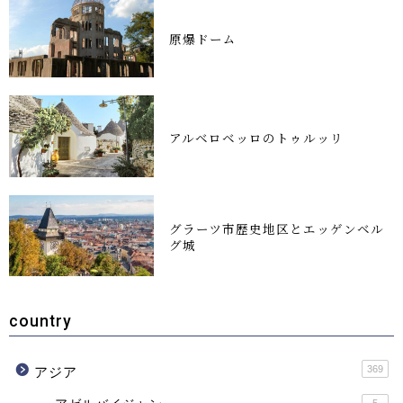
原爆ドーム
アルベロベッロのトゥルッリ
グラーツ市歴史地区とエッゲンベル
グ城
country
369
アジア
5