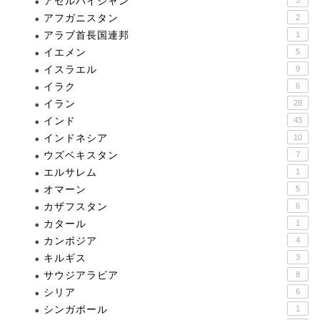
アゼルバイジャン
アフガニスタン
2
アラブ首長国連邦
1
イエメン
5
イスラエル
9
イラク
6
イラン
28
インド
43
インドネシア
10
ウズベキスタン
7
エルサレム
1
オマーン
5
カザフスタン
6
カタール
1
カンボジア
4
キルギス
3
サウジアラビア
8
シリア
6
シンガポール
1