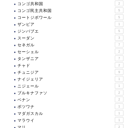
コンゴ共和国
2
コンゴ民主共和国
5
コートジボワール
5
ザンビア
1
ジンバブエ
5
スーダン
3
セネガル
7
セーシェル
2
タンザニア
7
チャド
2
チュニジア
9
ナイジェリア
1
ニジェール
1
ブルキナファソ
2
ベナン
2
ボツワナ
1
マダガスカル
1
マラウイ
1
マリ
2