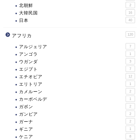
北朝鮮
2
大韓民国
16
日本
40
120
アフリカ
アルジェリア
7
アンゴラ
1
ウガンダ
3
エジプト
7
エチオピア
12
エリトリア
1
カメルーン
2
カーボベルデ
1
ガボン
2
ガンビア
2
ガーナ
2
ギニア
1
ケニア
8