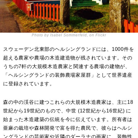
Photo by Isabel Sommerfeld, on Flickr
スウェーデン北東部のヘルシングランドには、1000件を
超える農家や農場の木造建造物が残されています。その
うちの7軒の大規模木造農家と関連する農場の建物が、
「ヘルシングランドの装飾農場家屋群」として世界遺産
に登録されています。
森の中の渓谷に建つこれらの大規模木造農家は、主に18
世紀から19世紀のもので、中世 (12世紀から16世紀) に
始まった木造建築の伝統を今に伝えています。所有者は
亜麻の栽培や森林開発で富を得た農民で、彼らはヘルシ
ングランドの芸術家や近隣のダーラナの画家に、装飾性