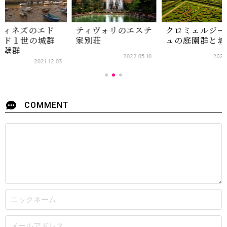
ウィネズのエド
ティヴォリのエステ
クロミェルジー
ード１世の城群
家別荘
ュの庭園群と城
市壁群
2022.05.10
2022
2021.12.03
COMMENT