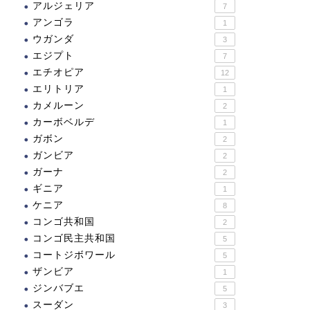
アルジェリア
7
アンゴラ
1
リシャ
スペイン
ウガンダ
3
エジプト
7
エチオピア
12
エリトリア
1
カメルーン
2
アテネのアクロポリス
セビリアの大聖堂、アルカ
カーボベルデ
1
サル、インディアス古文書
ガボン
2
館
ガンビア
2
2021.10.05
2021.11.2
ガーナ
2
ギニア
1
ケニア
8
コンゴ共和国
2
コンゴ民主共和国
5
コートジボワール
5
ザンビア
1
ジンバブエ
5
スーダン
3