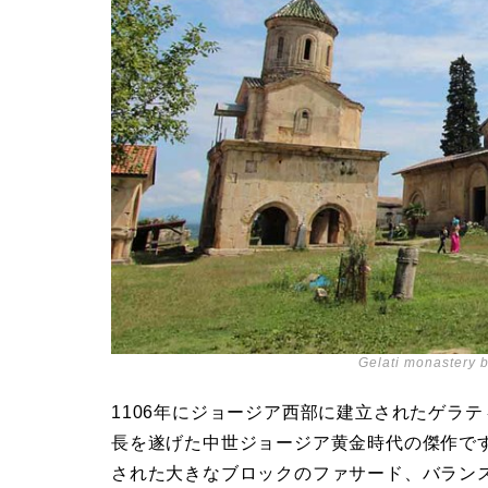
Gelati monastery b
1106年にジョージア西部に建立されたゲラテ
長を遂げた中世ジョージア黄金時代の傑作で
された大きなブロックのファサード、バラン