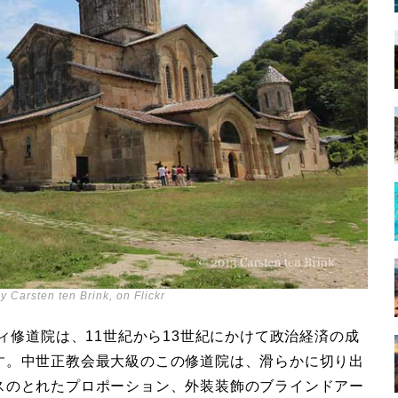
y Carsten ten Brink, on Flickr
ィ修道院は、11世紀から13世紀にかけて政治経済の成
す。中世正教会最大級のこの修道院は、滑らかに切り出
スのとれたプロポーション、外装装飾のブラインドアー