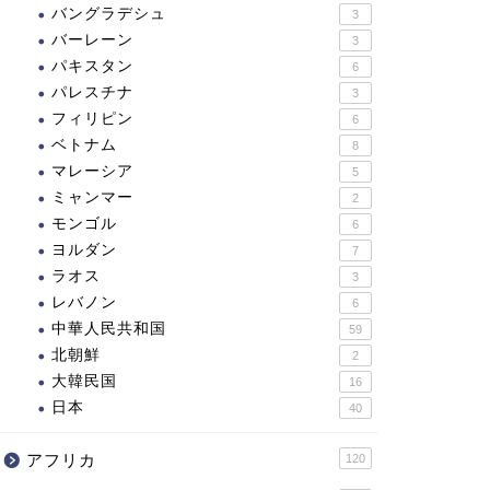
バングラデシュ
3
バーレーン
3
パキスタン
6
パレスチナ
3
フィリピン
6
ベトナム
8
マレーシア
5
ミャンマー
2
モンゴル
6
ヨルダン
7
ラオス
3
レバノン
6
中華人民共和国
59
北朝鮮
2
大韓民国
16
日本
40
アフリカ
120