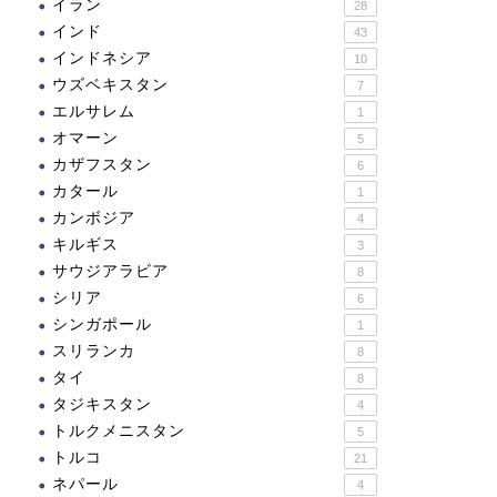
イラン
28
インド
43
インドネシア
10
ウズベキスタン
7
エルサレム
1
オマーン
5
カザフスタン
6
カタール
1
カンボジア
4
キルギス
3
サウジアラビア
8
シリア
6
シンガポール
1
スリランカ
8
タイ
8
タジキスタン
4
トルクメニスタン
5
トルコ
21
ネパール
4