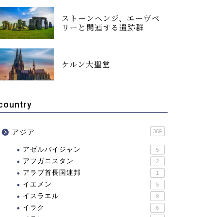
ストーンヘンジ、エーヴベ
リーと関連する遺跡群
ケルン大聖堂
country
アジア
369
アゼルバイジャン
5
アフガニスタン
2
アラブ首長国連邦
1
イエメン
5
イスラエル
9
イラク
6