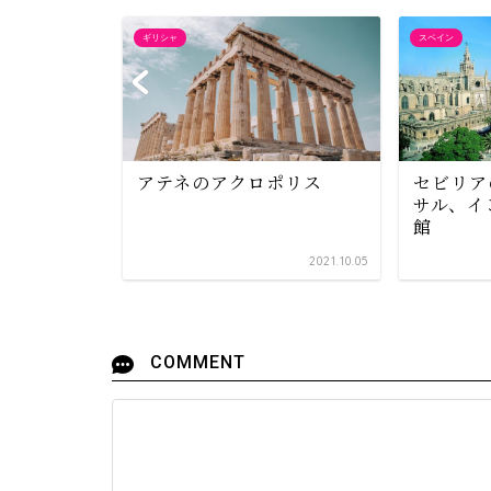
ギリシャ
スペイン
クの旧市街
アテネのアクロポリス
セビリア
ムホーフ
サル、イ
館
2024.04.01
2021.10.05
COMMENT