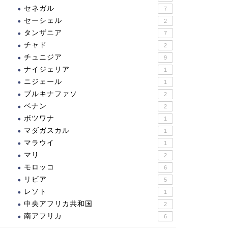
セネガル
7
セーシェル
2
タンザニア
7
チャド
2
チュニジア
9
ナイジェリア
1
ニジェール
1
ブルキナファソ
2
ベナン
2
ボツワナ
1
マダガスカル
1
マラウイ
1
マリ
2
モロッコ
6
リビア
5
レソト
1
中央アフリカ共和国
2
南アフリカ
6