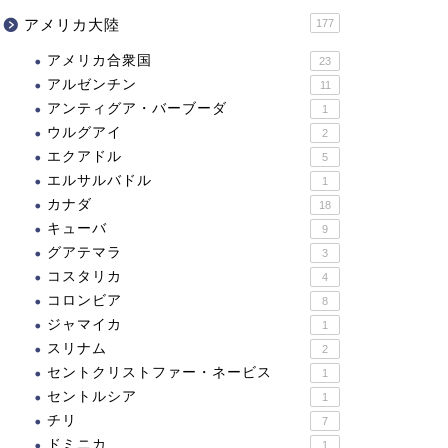
アメリカ大陸
177
アメリカ合衆国
23
アルゼンチン
11
アンティグア・バーブーダ
1
ウルグアイ
2
エクアドル
5
エルサルバドル
1
カナダ
18
キューバ
9
グアテマラ
3
コスタリカ
4
コロンビア
8
ジャマイカ
1
スリナム
2
セントクリストファー・ネービス
1
セントルシア
1
チリ
7
ドミニカ
1