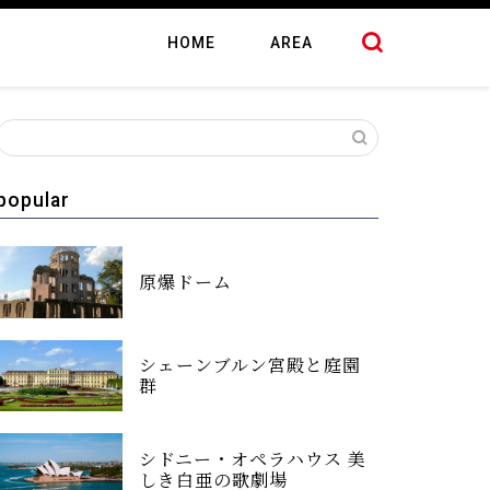
HOME
AREA
popular
原爆ドーム
シェーンブルン宮殿と庭園
群
シドニー・オペラハウス 美
しき白亜の歌劇場