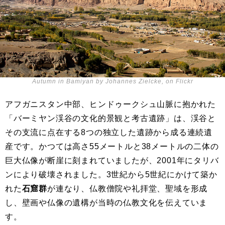
Autumn in Bamiyan by Johannes Zielcke, on Flickr
アフガニスタン中部、ヒンドゥークシュ山脈に抱かれた
「バーミヤン渓谷の文化的景観と考古遺跡」は、渓谷と
その支流に点在する8つの独立した遺跡から成る連続遺
産です。かつては高さ55メートルと38メートルの二体の
巨大仏像が断崖に刻まれていましたが、2001年にタリバ
ンにより破壊されました。3世紀から5世紀にかけて築か
れた
石窟群
が連なり、仏教僧院や礼拝堂、聖域を形成
し、壁画や仏像の遺構が当時の仏教文化を伝えていま
す。