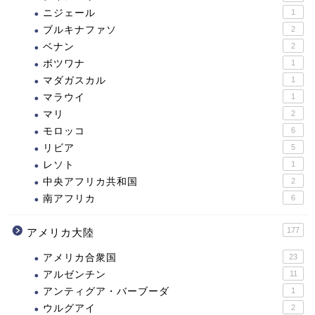
ニジェール
1
ブルキナファソ
2
ベナン
2
ボツワナ
1
マダガスカル
1
マラウイ
1
マリ
2
モロッコ
6
リビア
5
レソト
1
中央アフリカ共和国
2
南アフリカ
6
177
アメリカ大陸
アメリカ合衆国
23
アルゼンチン
11
アンティグア・バーブーダ
1
ウルグアイ
2