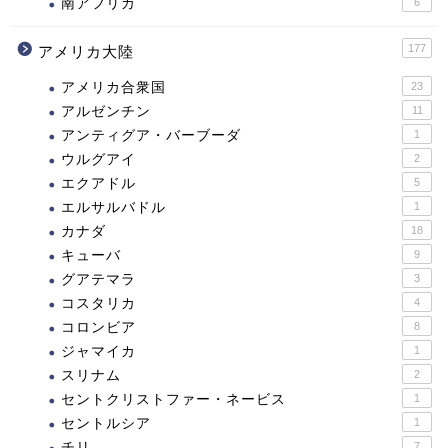
南アフリカ
6
177
アメリカ大陸
アメリカ合衆国
23
アルゼンチン
11
アンティグア・バーブーダ
1
ウルグアイ
2
エクアドル
5
エルサルバドル
1
カナダ
18
キューバ
9
グアテマラ
3
コスタリカ
4
コロンビア
8
ジャマイカ
1
スリナム
2
セントクリストファー・ネービス
1
セントルシア
1
チリ
7