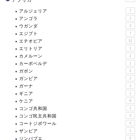
アルジェリア
7
アンゴラ
1
ウガンダ
3
エジプト
7
エチオピア
12
エリトリア
1
カメルーン
2
カーボベルデ
1
ガボン
2
ガンビア
2
ガーナ
2
ギニア
1
ケニア
8
コンゴ共和国
2
コンゴ民主共和国
5
コートジボワール
5
ザンビア
1
ジンバブエ
5