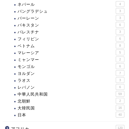
ネパール
4
バングラデシュ
3
バーレーン
3
パキスタン
6
パレスチナ
3
フィリピン
6
ベトナム
8
マレーシア
5
ミャンマー
2
モンゴル
6
ヨルダン
7
ラオス
3
レバノン
6
中華人民共和国
59
北朝鮮
2
大韓民国
16
日本
40
120
アフリカ