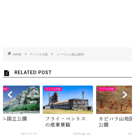
HOME
アメリカ大陸
シーウェル鉱山都市
RELATED POST
カ大陸
アメリカ大陸
アメリカ大陸
ハニ国立公園
フライ・ベントス
カピバラ山地国
の産業景観
公園
2021.11.22
2025.06.29
2025