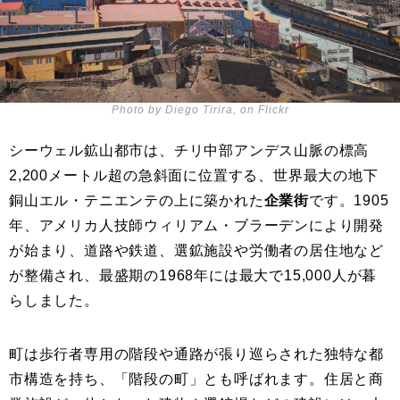
Photo by Diego Tirira, on Flickr
シーウェル鉱山都市は、チリ中部アンデス山脈の標高
2,200メートル超の急斜面に位置する、世界最大の地下
銅山エル・テニエンテの上に築かれた
企業街
です。1905
年、アメリカ人技師ウィリアム・ブラーデンにより開発
が始まり、道路や鉄道、選鉱施設や労働者の居住地など
が整備され、最盛期の1968年には最大で15,000人が暮
らしました。
町は歩行者専用の階段や通路が張り巡らされた独特な都
市構造を持ち、「階段の町」とも呼ばれます。住居と商