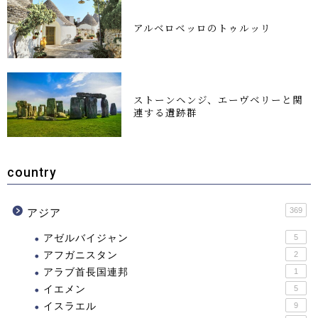
アルベロベッロのトゥルッリ
ストーンヘンジ、エーヴベリーと関
連する遺跡群
country
369
アジア
アゼルバイジャン
5
アフガニスタン
2
アラブ首長国連邦
1
イエメン
5
イスラエル
9