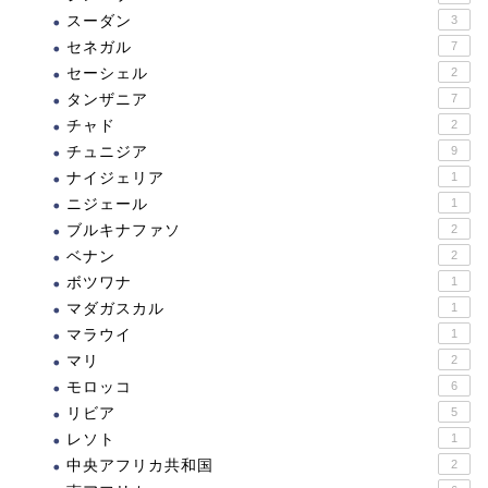
スーダン
3
セネガル
7
セーシェル
2
タンザニア
7
チャド
2
チュニジア
9
ナイジェリア
1
ニジェール
1
ブルキナファソ
2
ベナン
2
ボツワナ
1
マダガスカル
1
マラウイ
1
マリ
2
モロッコ
6
リビア
5
レソト
1
中央アフリカ共和国
2