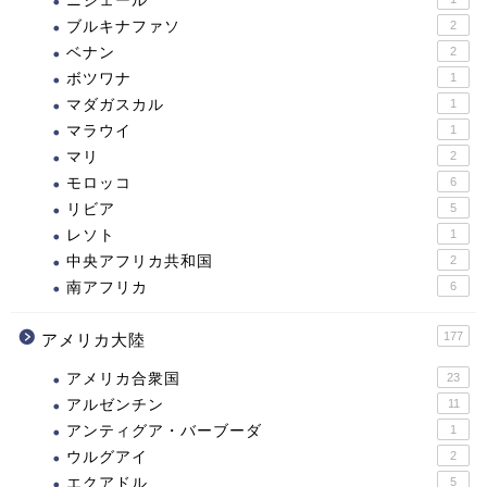
ニジェール
ブルキナファソ
2
ベナン
2
ボツワナ
1
マダガスカル
1
マラウイ
1
マリ
2
モロッコ
6
リビア
5
レソト
1
中央アフリカ共和国
2
南アフリカ
6
177
アメリカ大陸
アメリカ合衆国
23
アルゼンチン
11
アンティグア・バーブーダ
1
ウルグアイ
2
エクアドル
5