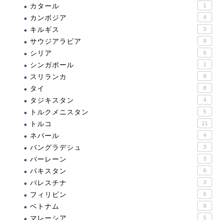
カタール
1
カンボジア
4
キルギス
3
サウジアラビア
8
シリア
6
シンガポール
1
スリランカ
8
タイ
8
タジキスタン
4
トルクメニスタン
5
トルコ
21
ネパール
4
バングラデシュ
3
バーレーン
3
パキスタン
6
パレスチナ
3
フィリピン
6
ベトナム
8
マレーシア
5