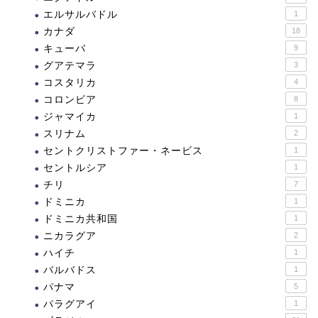
エルサルバドル
1
カナダ
18
キューバ
9
グアテマラ
3
コスタリカ
4
コロンビア
8
ジャマイカ
1
スリナム
2
セントクリストファー・ネービス
1
セントルシア
1
チリ
7
ドミニカ
1
ドミニカ共和国
1
ニカラグア
2
ハイチ
1
バルバドス
1
パナマ
5
パラグアイ
1