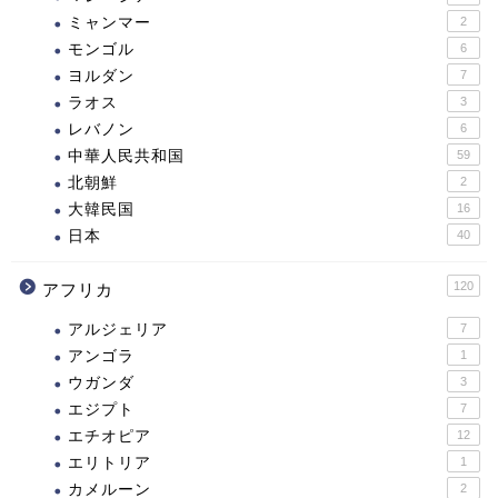
ミャンマー
2
モンゴル
6
ヨルダン
7
ラオス
3
レバノン
6
中華人民共和国
59
北朝鮮
2
大韓民国
16
日本
40
120
アフリカ
アルジェリア
7
アンゴラ
1
ウガンダ
3
エジプト
7
エチオピア
12
エリトリア
1
カメルーン
2