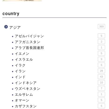
country
369
アジア
アゼルバイジャン
5
アフガニスタン
2
アラブ首長国連邦
1
イエメン
5
イスラエル
9
イラク
6
イラン
28
インド
43
インドネシア
10
ウズベキスタン
7
エルサレム
1
オマーン
5
カザフスタン
6