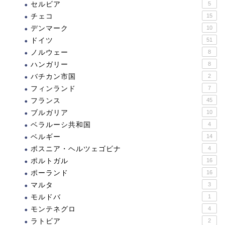
セルビア
5
チェコ
15
デンマーク
10
ドイツ
51
ノルウェー
8
ハンガリー
8
バチカン市国
2
フィンランド
7
フランス
45
ブルガリア
10
ベラルーシ共和国
4
ベルギー
14
ボスニア・ヘルツェゴビナ
4
ポルトガル
16
ポーランド
16
マルタ
3
モルドバ
1
モンテネグロ
4
ラトビア
2