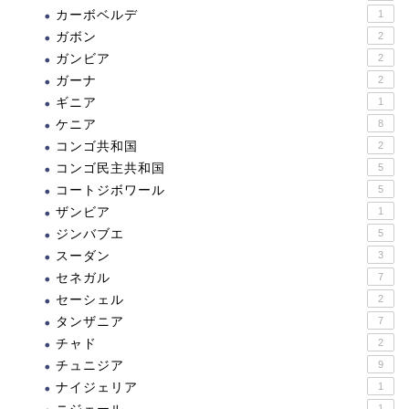
カーボベルデ
1
ガボン
2
ガンビア
2
ガーナ
2
ギニア
1
ケニア
8
コンゴ共和国
2
コンゴ民主共和国
5
コートジボワール
5
ザンビア
1
ジンバブエ
5
スーダン
3
セネガル
7
セーシェル
2
タンザニア
7
チャド
2
チュニジア
9
ナイジェリア
1
1