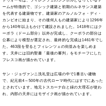
ドゥオーモは、フィレンツェのシンボルとなっているド
ームが特徴的で、ゴシック建築と初期のルネサンス建築
を代表する建築物です。建築家のアルノルフォ・ディ・
カンビオに始まり、その後何人もの建築家により1296年
から140年以上もかけて建設されました。1418年にはク
ーポラ（ドーム部分）以外が完成し、クーポラの部分は
公募により模型が選定され、最終的な完成は1461年でし
た。463段を登るとフィレンツェの街並みを楽しめま
す。天井には旧約聖書「最後の審判」をモチーフにした
フレスコ画が描かれています。
サン・ジョヴァンニ洗礼堂は広場の中で1番古い建物
で、紀元前4～500年の古代ローマ時代にはすでにあった
とされています。地元トスカーナ白と緑の大理石が使わ
れ、内部の天井にはモザイク画が描かれています。