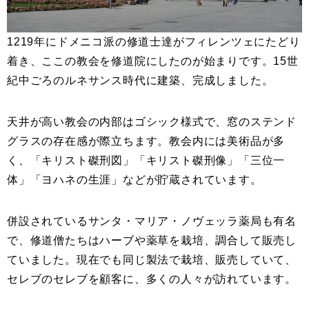
1219年にドメニコ派の修道士達がフィレンツェにたどり
着き、ここの教会を修道院にしたのが始まりです。15世
紀中ごろのルネサンス時代に建築、完成しました。
天井が高い教会の内部はゴシック様式で、窓のステンド
グラスの存在感が際立ちます。教会内には美術品が多
く、「キリスト磔刑図」「キリスト磔刑像」「三位一
体」「ヨハネの生涯」などが貯蔵されています。
併設されているサンタ・マリア・ノヴェッラ薬局も有名
で、修道僧たちはハーブや薬草を栽培、調合して販売し
ていました。現在でも同じ製法で栽培、販売していて、
セレブのセレブを顧客に、多くの人々が訪れています。