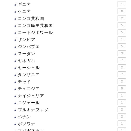
ギニア
1
ケニア
8
コンゴ共和国
2
コンゴ民主共和国
5
コートジボワール
5
ザンビア
1
ジンバブエ
5
スーダン
3
セネガル
7
セーシェル
2
タンザニア
7
チャド
2
チュニジア
9
ナイジェリア
1
ニジェール
1
ブルキナファソ
2
ベナン
2
ボツワナ
1
マダガスカル
1