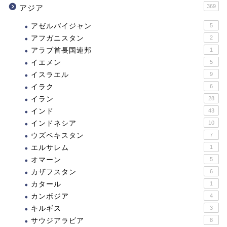
369
アジア
アゼルバイジャン
5
アフガニスタン
2
アラブ首長国連邦
1
イエメン
5
イスラエル
9
イラク
6
イラン
28
インド
43
インドネシア
10
ウズベキスタン
7
エルサレム
1
オマーン
5
カザフスタン
6
カタール
1
カンボジア
4
キルギス
3
サウジアラビア
8