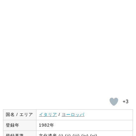
+3
国名 / エリア
イタリア
/
ヨーロッパ
登録年
1982年
登録基準
文化遺産 (i) (ii) (iii) (iv) (vi)