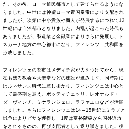
た。その後、ローマ植民都市として建てられるようにな
りました。中世には神聖ローマ帝国皇帝により支配され
ましたが、次第に中小貴族や商人が発展するにつれて12
世紀には自治都市となりました。内乱が起こった時代も
ありましたが、製造業と金融業によりさらに発展し、ト
スカーナ地方の中心都市になり、フィレンツェ共和国を
形成しました。
フィレンツェの都市はメディチ家が力をつけてから、現
在も残る教会や大聖堂などの建設が進みます。同時期に
はルネサンス時代に差し掛かり、フィレンツェは中心と
して最盛期を迎え、ボッティチェッリ、レオナルド・
ダ・ヴィンチ、ミケランジェロ、ラファエロなどが活躍
しました。さらにフィレンツェは14～15世紀にミラノと
戦争によりピサを獲得し、1度は富裕階級から国外追放
をされるものの、再び支配者として返り咲きました。後