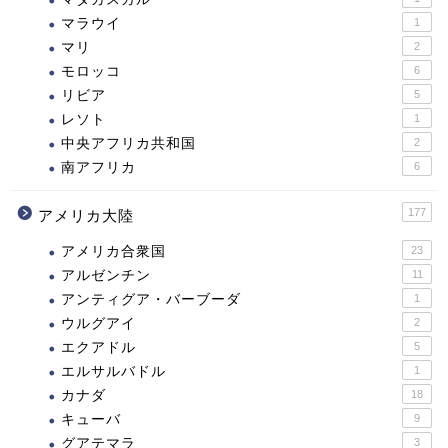
マラウイ
1
マリ
2
モロッコ
6
リビア
5
レソト
1
中央アフリカ共和国
2
南アフリカ
6
177
アメリカ大陸
アメリカ合衆国
23
アルゼンチン
11
アンティグア・バーブーダ
1
ウルグアイ
2
エクアドル
5
エルサルバドル
1
カナダ
18
キューバ
9
グアテマラ
3