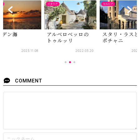
ダ
イタリア
セルビア
ッデン海
アルベロベッロの
スタリ・ラスと
トゥルッリ
ポチャニ
2023.11.08
2022.03.20
2022
COMMENT