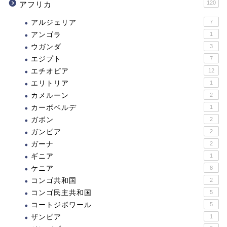
120
アフリカ
アルジェリア
7
アンゴラ
1
ウガンダ
3
エジプト
7
エチオピア
12
エリトリア
1
カメルーン
2
カーボベルデ
1
ガボン
2
ガンビア
2
ガーナ
2
ギニア
1
ケニア
8
コンゴ共和国
2
コンゴ民主共和国
5
コートジボワール
5
ザンビア
1