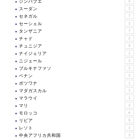
ジンバブエ
5
スーダン
3
セネガル
7
セーシェル
2
タンザニア
7
チャド
2
チュニジア
9
ナイジェリア
1
ニジェール
1
ブルキナファソ
2
ベナン
2
ボツワナ
1
マダガスカル
1
マラウイ
1
マリ
2
モロッコ
6
リビア
5
レソト
1
中央アフリカ共和国
2