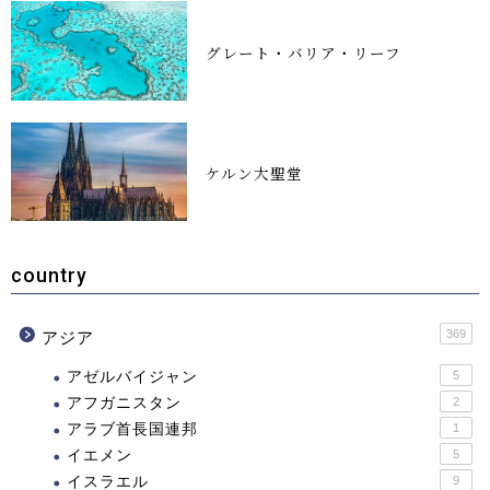
グレート・バリア・リーフ
ケルン大聖堂
country
369
アジア
アゼルバイジャン
5
アフガニスタン
2
アラブ首長国連邦
1
イエメン
5
イスラエル
9