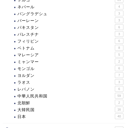
トルコ
ネパール
4
バングラデシュ
3
バーレーン
3
パキスタン
6
パレスチナ
3
フィリピン
6
ベトナム
8
マレーシア
5
ミャンマー
2
モンゴル
6
ヨルダン
7
ラオス
3
レバノン
6
中華人民共和国
59
北朝鮮
2
大韓民国
16
日本
40