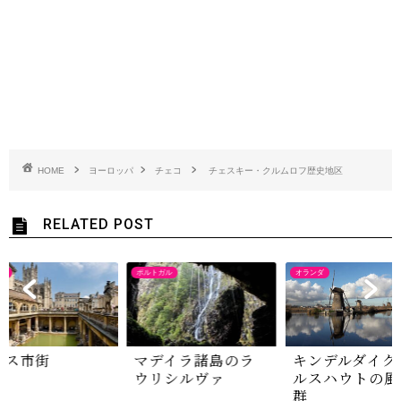
HOME
ヨーロッパ
チェコ
チェスキー・クルムロフ歴史地区
RELATED POST
ス
ポルトガル
オランダ
ース市街
マデイラ諸島のラ
キンデルダイク
ウリシルヴァ
ルスハウトの風
群