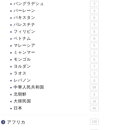
バングラデシュ
3
バーレーン
3
パキスタン
6
パレスチナ
3
フィリピン
6
ベトナム
8
マレーシア
5
ミャンマー
2
モンゴル
6
ヨルダン
7
ラオス
3
レバノン
6
中華人民共和国
59
北朝鮮
2
大韓民国
16
日本
40
アフリカ
120