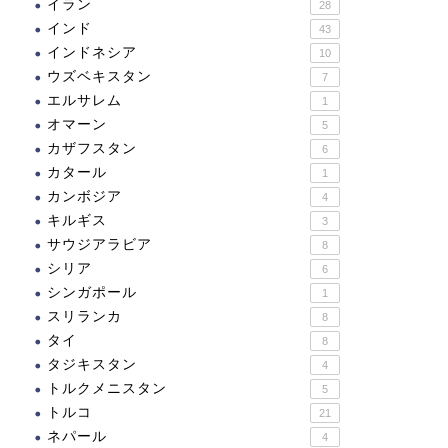
イラン
28
インド
43
インドネシア
10
ウズベキスタン
7
エルサレム
1
オマーン
5
カザフスタン
6
カタール
1
カンボジア
4
キルギス
3
サウジアラビア
8
シリア
6
シンガポール
1
スリランカ
8
タイ
8
タジキスタン
4
トルクメニスタン
5
トルコ
21
ネパール
4