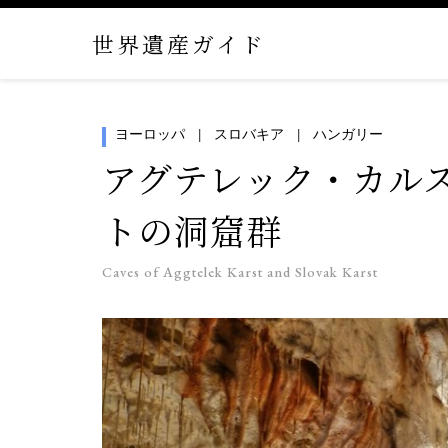
世界遺産ガイド
ヨーロッパ
スロバキア
ハンガリー
アグテレック・カル
トの洞窟群
Caves of Aggtelek Karst and Slovak Karst