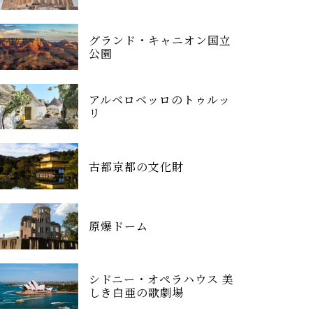
グランド・キャニオン国立
公園
アルベロベッロのトゥルッ
リ
古都京都の文化財
原爆ドーム
シドニー・オペラハウス 美
しき白亜の歌劇場