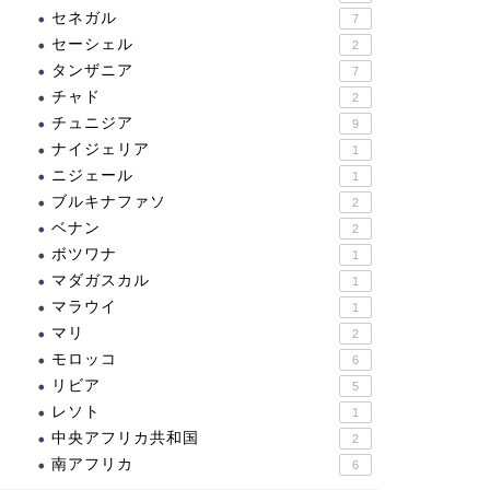
セネガル
7
セーシェル
2
タンザニア
7
チャド
2
チュニジア
9
ナイジェリア
1
ニジェール
1
ブルキナファソ
2
ベナン
2
ボツワナ
1
マダガスカル
1
マラウイ
1
マリ
2
モロッコ
6
リビア
5
レソト
1
中央アフリカ共和国
2
南アフリカ
6