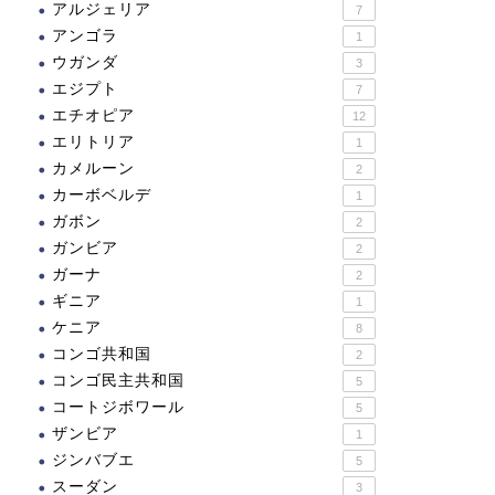
アルジェリア
7
アンゴラ
1
ウガンダ
3
ランス
フランス
エジプト
7
エチオピア
12
エリトリア
1
カメルーン
2
カーボベルデ
1
ノール=パ・デュ・カレー
フォントネーのシトー会修
ガボン
2
地方の炭田地帯
道院
ガンビア
2
ガーナ
2
ギニア
2023.06.22
2021.10.1
1
ケニア
8
コンゴ共和国
2
コンゴ民主共和国
5
コートジボワール
5
ザンビア
1
ジンバブエ
5
スーダン
3