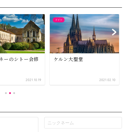
ドイツ
フ
ネーのシトー会修
ケルン大聖堂
2021.10.19
2021.02.10