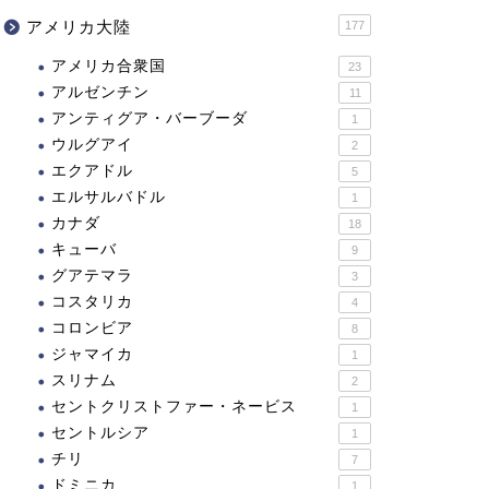
アメリカ大陸
177
アメリカ合衆国
23
アルゼンチン
11
アンティグア・バーブーダ
1
ウルグアイ
2
エクアドル
5
エルサルバドル
1
カナダ
18
キューバ
9
グアテマラ
3
コスタリカ
4
コロンビア
8
ジャマイカ
1
スリナム
2
セントクリストファー・ネービス
1
セントルシア
1
チリ
7
ドミニカ
1