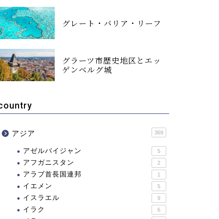
グレート・バリア・リーフ
グラーツ市歴史地区とエッ
ゲンベルグ城
country
アジア
369
アゼルバイジャン
5
アフガニスタン
2
アラブ首長国連邦
1
イエメン
5
イスラエル
9
イラク
6