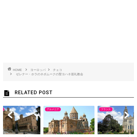
HOME
ヨーロッパ
チェコ
ゼレナー・ホラのネポムークの聖ヨハネ巡礼教会
RELATED POST
ン
アルメニア
フランス