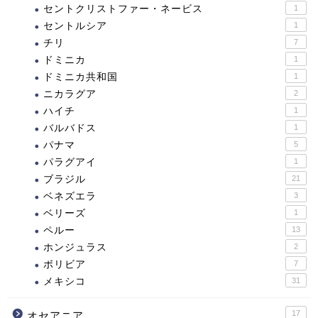
セントクリストファー・ネービス
1
セントルシア
1
チリ
7
ドミニカ
1
ドミニカ共和国
1
ニカラグア
2
ハイチ
1
バルバドス
1
パナマ
5
パラグアイ
1
ブラジル
21
ベネズエラ
3
ベリーズ
1
ペルー
13
ホンジュラス
2
ボリビア
7
メキシコ
31
17
オセアニア