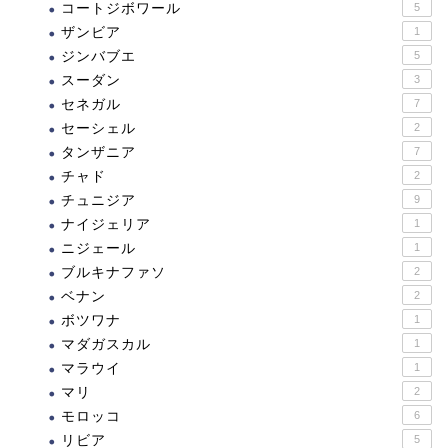
コートジボワール
5
ザンビア
1
ジンバブエ
5
スーダン
3
セネガル
7
セーシェル
2
タンザニア
7
チャド
2
チュニジア
9
ナイジェリア
1
ニジェール
1
ブルキナファソ
2
ベナン
2
ボツワナ
1
マダガスカル
1
マラウイ
1
マリ
2
モロッコ
6
リビア
5