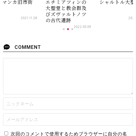
ラマンカ旧市街
エチミアツィンの
シャルトル大聖
大聖堂と教会群及
びズヴァルトノツ
2021.11.28
2021
の古代遺跡
2022.05.09
COMMENT
次回のコメントで使用するためブラウザーに自分の名