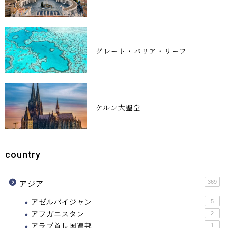
グレート・バリア・リーフ
ケルン大聖堂
country
369
アジア
アゼルバイジャン
5
アフガニスタン
2
アラブ首長国連邦
1