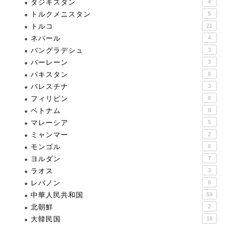
タジキスタン
4
トルクメニスタン
5
トルコ
21
ネパール
4
バングラデシュ
3
バーレーン
3
パキスタン
6
パレスチナ
3
フィリピン
6
ベトナム
8
マレーシア
5
ミャンマー
2
モンゴル
6
ヨルダン
7
ラオス
3
レバノン
6
中華人民共和国
59
北朝鮮
2
大韓民国
16