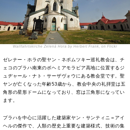
Wallfahrtskirche Zelená Hora by Herbert Frank, on Flickr
ゼレナー・ホラの聖ヤン・ネポムツキー巡礼教会は、チ
ェコのプラハ南東のボヘミアモラビア高地に位置するジ
ュヂャール・ナト・サーザヴォウにある教会堂です。聖
ヤンが亡くなった年齢53歳から、教会中央の礼拝堂は五
角形の星形ドームになっており、窓は三角形になってい
ます。
プラハを中心に活躍した建築家ヤン・サンティニ＝アイ
ヘルの傑作で、人類の歴史上重要な建築様式、技術の集