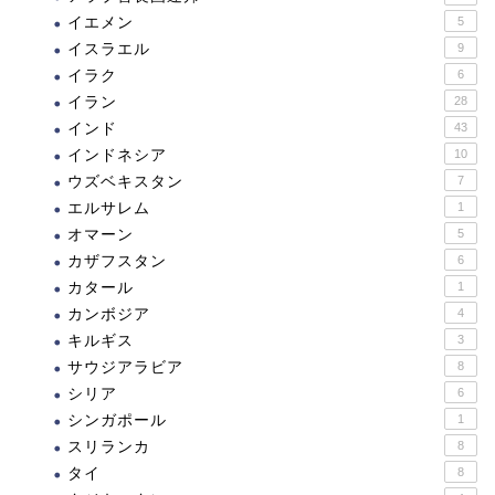
イエメン
5
イスラエル
9
イラク
6
イラン
28
インド
43
インドネシア
10
ウズベキスタン
7
エルサレム
1
オマーン
5
カザフスタン
6
カタール
1
カンボジア
4
キルギス
3
サウジアラビア
8
シリア
6
シンガポール
1
スリランカ
8
タイ
8