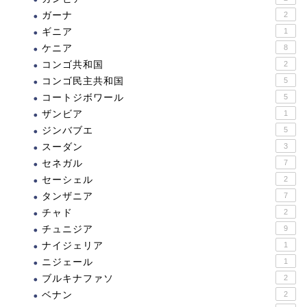
ガーナ
2
ギニア
1
ケニア
8
コンゴ共和国
2
コンゴ民主共和国
5
コートジボワール
5
ザンビア
1
ジンバブエ
5
スーダン
3
セネガル
7
セーシェル
2
タンザニア
7
チャド
2
チュニジア
9
ナイジェリア
1
ニジェール
1
ブルキナファソ
2
ベナン
2