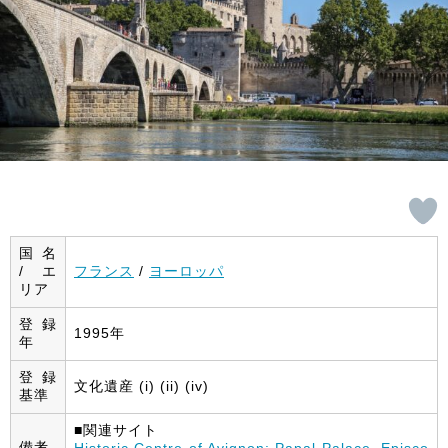
国名
/ エ
フランス
/
ヨーロッパ
リア
登録
1995年
年
登録
文化遺産 (i) (ii) (iv)
基準
■関連サイト
備考
Historic Centre of Avignon: Papal Palace, Episco