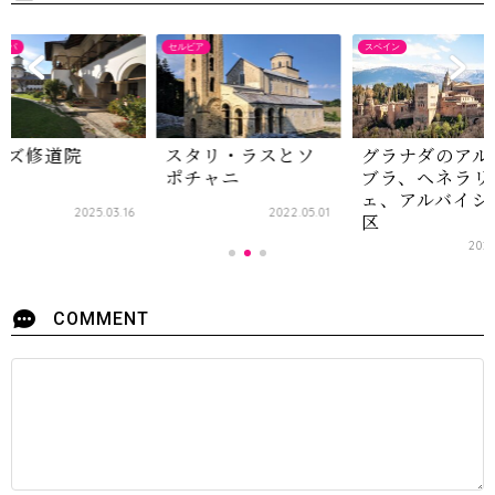
ッパ
セルビア
スペイン
レズ修道院
スタリ・ラスとソ
グラナダのアル
ポチャニ
ブラ、ヘネラリ
ェ、アルバイシ
2025.03.16
2022.05.01
区
2021
COMMENT