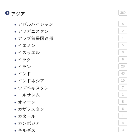
369
アジア
アゼルバイジャン
5
アフガニスタン
2
アラブ首長国連邦
1
イエメン
5
イスラエル
9
イラク
6
イラン
28
インド
43
インドネシア
10
ウズベキスタン
7
エルサレム
1
オマーン
5
カザフスタン
6
カタール
1
カンボジア
4
キルギス
3