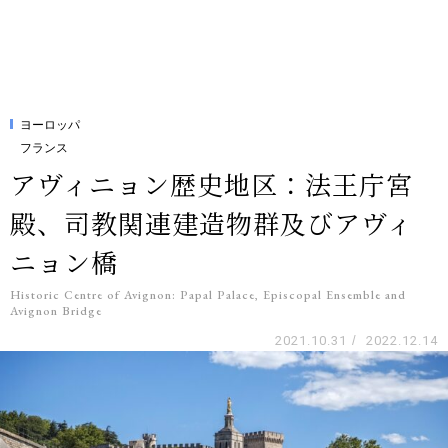
ヨーロッパ
フランス
アヴィニョン歴史地区：法王庁宮
殿、司教関連建造物群及びアヴィ
ニョン橋
Historic Centre of Avignon: Papal Palace, Episcopal Ensemble and
Avignon Bridge
2021.10.31
/
2022.12.14