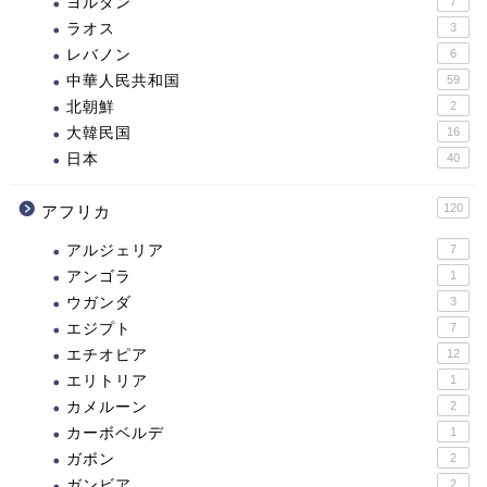
ヨルダン
7
ラオス
3
レバノン
6
中華人民共和国
59
北朝鮮
2
大韓民国
16
日本
40
120
アフリカ
アルジェリア
7
アンゴラ
1
ウガンダ
3
エジプト
7
エチオピア
12
エリトリア
1
カメルーン
2
カーボベルデ
1
ガボン
2
ガンビア
2