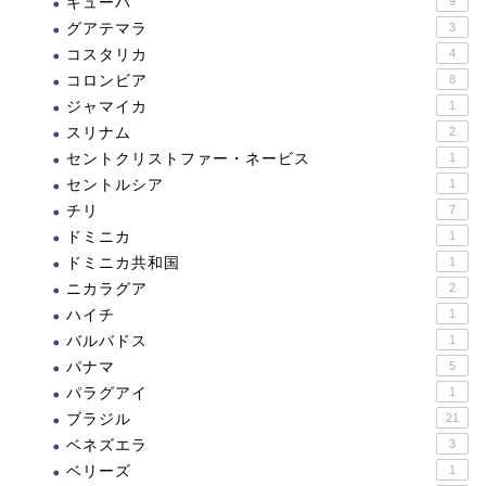
キューバ
9
グアテマラ
3
コスタリカ
4
コロンビア
8
ジャマイカ
1
スリナム
2
セントクリストファー・ネービス
1
セントルシア
1
チリ
7
ドミニカ
1
ドミニカ共和国
1
ニカラグア
2
ハイチ
1
バルバドス
1
パナマ
5
パラグアイ
1
ブラジル
21
ベネズエラ
3
ベリーズ
1