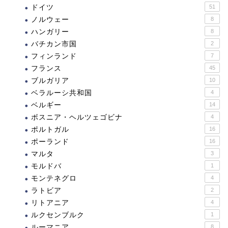
ドイツ
51
ノルウェー
8
ハンガリー
8
バチカン市国
2
フィンランド
7
フランス
45
ブルガリア
10
ベラルーシ共和国
4
ベルギー
14
ボスニア・ヘルツェゴビナ
4
ポルトガル
16
ポーランド
16
マルタ
3
モルドバ
1
モンテネグロ
4
ラトビア
2
リトアニア
4
ルクセンブルク
1
ルーマニア
8