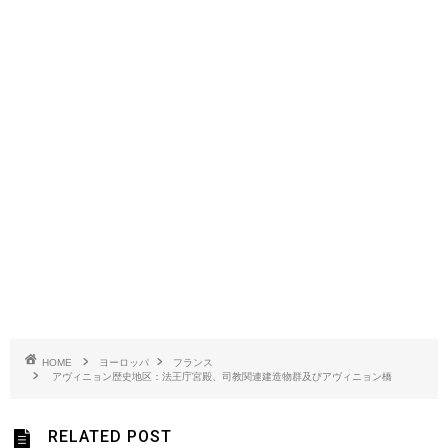
HOME
ヨーロッパ
フランス
アヴィニョン歴史地区：法王庁宮殿、司教関連建造物群及びアヴィニョン橋
RELATED POST