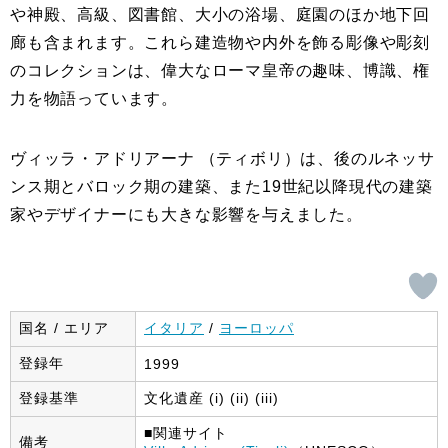
や神殿、高級、図書館、大小の浴場、庭園のほか地下回
廊も含まれます。これら建造物や内外を飾る彫像や彫刻
のコレクションは、偉大なローマ皇帝の趣味、博識、権
力を物語っています。
ヴィッラ・アドリアーナ （ティボリ）は、後のルネッサ
ンス期とバロック期の建築、また19世紀以降現代の建築
家やデザイナーにも大きな影響を与えました。
国名 / エリア
イタリア
/
ヨーロッパ
登録年
1999
登録基準
文化遺産 (i) (ii) (iii)
■関連サイト
備考