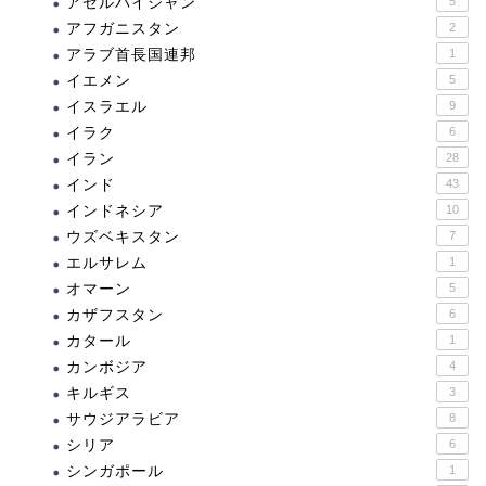
アゼルバイジャン
5
アフガニスタン
2
アラブ首長国連邦
1
イエメン
5
イスラエル
9
イラク
6
イラン
28
インド
43
インドネシア
10
ウズベキスタン
7
エルサレム
1
オマーン
5
カザフスタン
6
カタール
1
カンボジア
4
キルギス
3
サウジアラビア
8
シリア
6
シンガポール
1