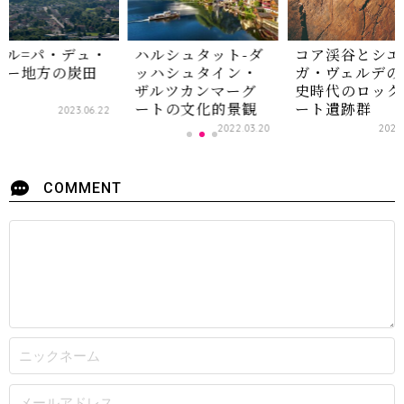
ール=パ・デュ・
ハルシュタット-ダ
コア渓谷とシエ
レー地方の炭田
ッハシュタイン・
ガ・ヴェルデの
帯
ザルツカンマーグ
史時代のロック
ートの文化的景観
ート遺跡群
2023.06.22
2022.03.20
2022
COMMENT