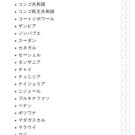
コンゴ共和国
2
コンゴ民主共和国
5
コートジボワール
5
ザンビア
1
ジンバブエ
5
スーダン
3
セネガル
7
セーシェル
2
タンザニア
7
チャド
2
チュニジア
9
ナイジェリア
1
ニジェール
1
ブルキナファソ
2
ベナン
2
ボツワナ
1
マダガスカル
1
マラウイ
1
マリ
2