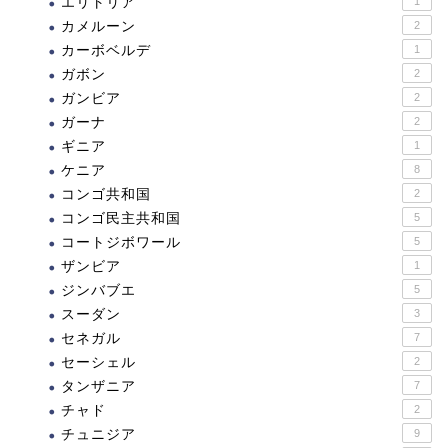
エリトリア
1
カメルーン
2
カーボベルデ
1
ガボン
2
ガンビア
2
ガーナ
2
ギニア
1
ケニア
8
コンゴ共和国
2
コンゴ民主共和国
5
コートジボワール
5
ザンビア
1
ジンバブエ
5
スーダン
3
セネガル
7
セーシェル
2
タンザニア
7
チャド
2
チュニジア
9