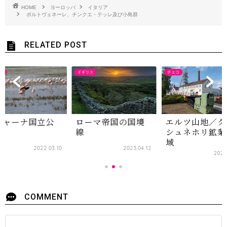
HOME
ヨーロッパ
イタリア
ポルトヴェネーレ、チンクエ・テッレ及び小島群
RELATED POST
ス
チェコ
スペイン
ーマ帝国の国境
エルツ山地／クル
ドニャーナ国立
シュネホリ鉱業地
園
域
2023.04.12
2022
2024.04.07
COMMENT