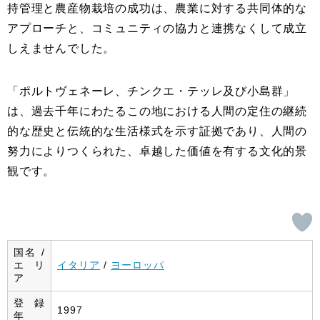
持管理と農産物栽培の成功は、農業に対する共同体的な
アプローチと、コミュニティの協力と連携なくして成立
しえませんでした。
「ポルトヴェネーレ、チンクエ・テッレ及び小島群」
は、過去千年にわたるこの地における人間の定住の継続
的な歴史と伝統的な生活様式を示す証拠であり、人間の
努力によりつくられた、卓越した価値を有する文化的景
観です。
国名 /
エリ
イタリア
/
ヨーロッパ
ア
登録
1997
年