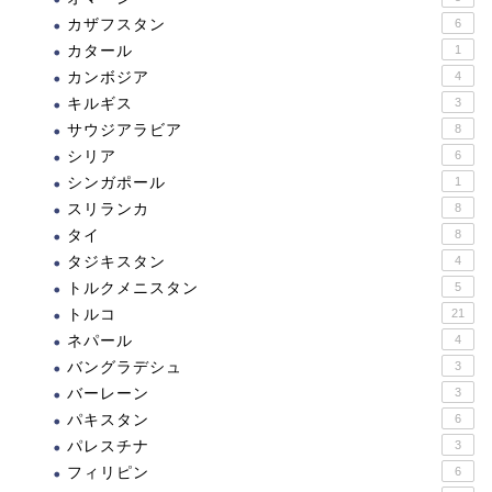
カザフスタン
6
カタール
1
カンボジア
4
キルギス
3
サウジアラビア
8
シリア
6
シンガポール
1
スリランカ
8
タイ
8
タジキスタン
4
トルクメニスタン
5
トルコ
21
ネパール
4
バングラデシュ
3
バーレーン
3
パキスタン
6
パレスチナ
3
フィリピン
6