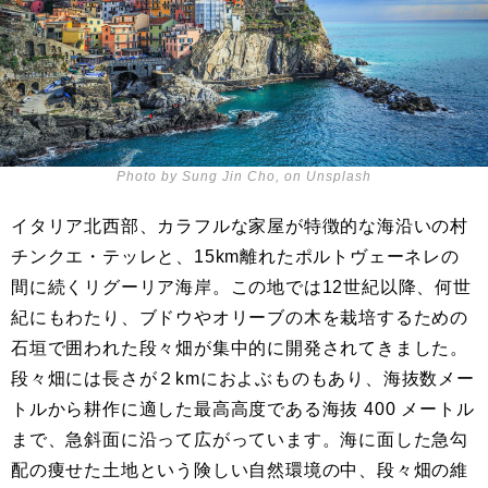
Photo by Sung Jin Cho, on Unsplash
イタリア北西部、カラフルな家屋が特徴的な海沿いの村
チンクエ・テッレと、15km離れたポルトヴェーネレの
間に続くリグーリア海岸。この地では12世紀以降、何世
紀にもわたり、ブドウやオリーブの木を栽培するための
石垣で囲われた段々畑が集中的に開発されてきました。
段々畑には長さが２kmにおよぶものもあり、海抜数メー
トルから耕作に適した最高高度である海抜 400 メートル
まで、急斜面に沿って広がっています。海に面した急勾
配の痩せた土地という険しい自然環境の中、段々畑の維