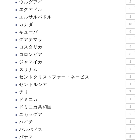
ウルグアイ
2
エクアドル
5
エルサルバドル
1
カナダ
18
キューバ
9
グアテマラ
3
コスタリカ
4
コロンビア
8
ジャマイカ
1
スリナム
2
セントクリストファー・ネービス
1
セントルシア
1
チリ
7
ドミニカ
1
ドミニカ共和国
1
ニカラグア
2
ハイチ
1
バルバドス
1
パナマ
5