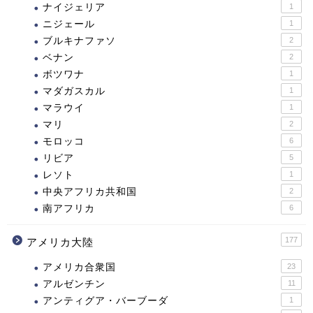
ナイジェリア
1
ニジェール
1
ブルキナファソ
2
ベナン
2
ボツワナ
1
マダガスカル
1
マラウイ
1
マリ
2
モロッコ
6
リビア
5
レソト
1
中央アフリカ共和国
2
南アフリカ
6
177
アメリカ大陸
アメリカ合衆国
23
アルゼンチン
11
アンティグア・バーブーダ
1