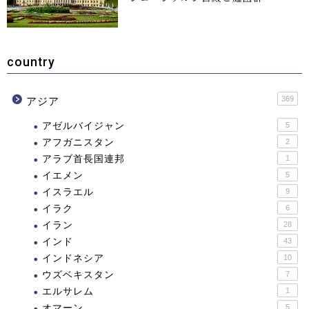
country
369
アジア
アゼルバイジャン
5
アフガニスタン
2
アラブ首長国連邦
1
イエメン
5
イスラエル
9
イラク
6
イラン
28
インド
43
インドネシア
10
ウズベキスタン
7
エルサレム
1
オマーン
5