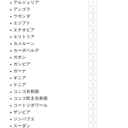
アルジェリア
7
アンゴラ
1
ウガンダ
3
ドナウ河岸、ブダ城地区及
シュトラールズント及びヴ
エジプト
7
びアンドラーシ通りを含む
ィスマルの歴史地区
エチオピア
ブダペスト
12
エリトリア
1
2021.12.16
2024.03.2
カメルーン
2
カーボベルデ
1
ガボン
2
ガンビア
2
ガーナ
2
ギニア
1
ケニア
8
コンゴ共和国
2
コンゴ民主共和国
5
コートジボワール
5
ザンビア
1
ジンバブエ
5
スーダン
3