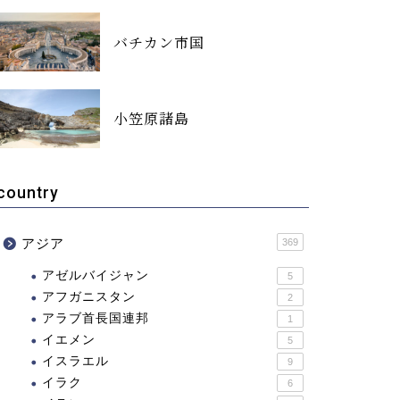
バチカン市国
小笠原諸島
country
アジア
369
アゼルバイジャン
5
アフガニスタン
2
アラブ首長国連邦
1
イエメン
5
イスラエル
9
イラク
6