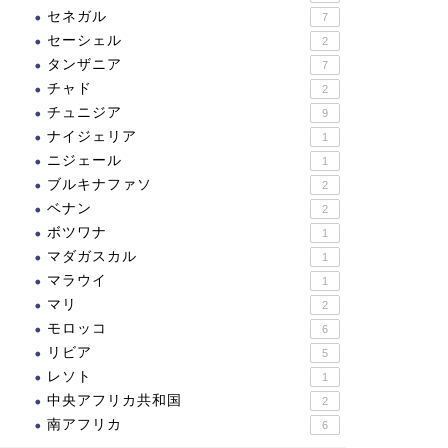
セネガル
7
セーシェル
2
タンザニア
7
チャド
2
チュニジア
9
ナイジェリア
1
ニジェール
1
ブルキナファソ
2
ベナン
2
ボツワナ
1
マダガスカル
1
マラウイ
1
マリ
2
モロッコ
6
リビア
5
レソト
1
中央アフリカ共和国
2
南アフリカ
6