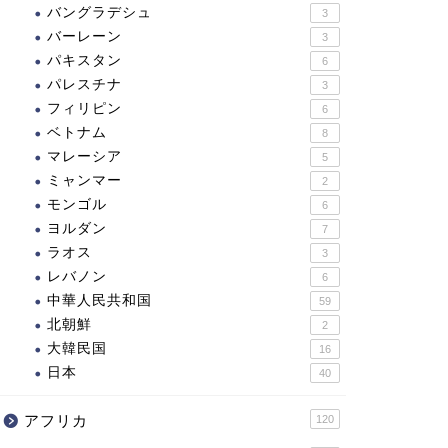
バングラデシュ
3
バーレーン
3
パキスタン
6
パレスチナ
3
フィリピン
6
ベトナム
8
マレーシア
5
ミャンマー
2
モンゴル
6
ヨルダン
7
ラオス
3
レバノン
6
中華人民共和国
59
北朝鮮
2
大韓民国
16
日本
40
ンガリー
ドイツ
アフリカ
120