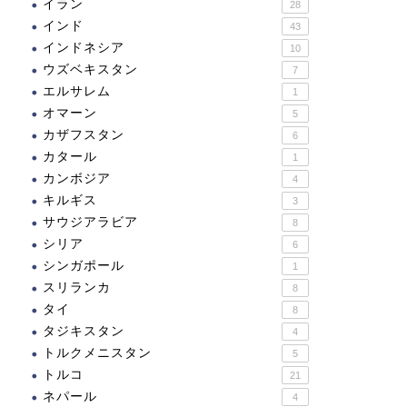
イラン
28
インド
43
インドネシア
10
ウズベキスタン
7
エルサレム
1
オマーン
5
カザフスタン
6
カタール
1
カンボジア
4
キルギス
3
サウジアラビア
8
シリア
6
シンガポール
1
スリランカ
8
タイ
8
タジキスタン
4
トルクメニスタン
5
トルコ
21
ネパール
4