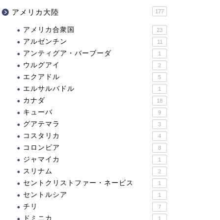
アメリカ大陸
177
アメリカ合衆国
23
アルゼンチン
11
アンティグア・バーブーダ
1
ウルグアイ
2
エクアドル
5
エルサルバドル
1
カナダ
18
キューバ
9
グアテマラ
3
コスタリカ
4
コロンビア
8
ジャマイカ
1
スリナム
2
セントクリストファー・ネービス
1
セントルシア
1
チリ
7
ドミニカ
1