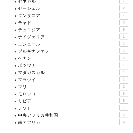
セネガル
7
セーシェル
2
タンザニア
7
チャド
2
チュニジア
9
ナイジェリア
1
ニジェール
1
ブルキナファソ
2
ベナン
2
ボツワナ
1
マダガスカル
1
マラウイ
1
マリ
2
モロッコ
6
リビア
5
レソト
1
中央アフリカ共和国
2
南アフリカ
6