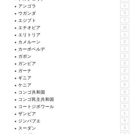
アンゴラ
1
ウガンダ
3
エジプト
7
エチオピア
12
エリトリア
1
カメルーン
2
カーボベルデ
1
ガボン
2
ガンビア
2
ガーナ
2
ギニア
1
ケニア
8
コンゴ共和国
2
コンゴ民主共和国
5
コートジボワール
5
ザンビア
1
ジンバブエ
5
スーダン
3