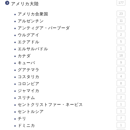
177
アメリカ大陸
アメリカ合衆国
23
アルゼンチン
11
アンティグア・バーブーダ
1
ウルグアイ
2
エクアドル
5
エルサルバドル
1
カナダ
18
キューバ
9
グアテマラ
3
コスタリカ
4
コロンビア
8
ジャマイカ
1
スリナム
2
セントクリストファー・ネービス
1
セントルシア
1
チリ
7
ドミニカ
1