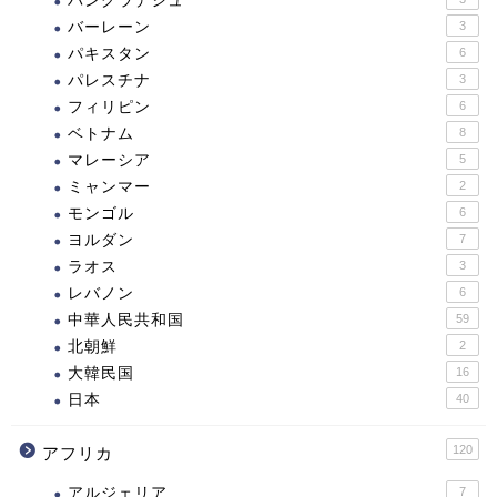
バングラデシュ
バーレーン
3
パキスタン
6
パレスチナ
3
フィリピン
6
ベトナム
8
マレーシア
5
ミャンマー
2
モンゴル
6
ヨルダン
7
ラオス
3
レバノン
6
中華人民共和国
59
北朝鮮
2
大韓民国
16
日本
40
120
アフリカ
アルジェリア
7