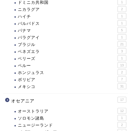
ドミニカ共和国
1
ニカラグア
2
ハイチ
1
バルバドス
1
パナマ
5
パラグアイ
1
ブラジル
21
ベネズエラ
3
ベリーズ
1
ペルー
13
ホンジュラス
2
ボリビア
7
メキシコ
31
17
オセアニア
オーストラリア
12
ソロモン諸島
1
ニュージーランド
2