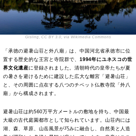
Gisling, CC BY 3.0, via Wikimedia Commons
「承徳の避暑山荘と外八廟」は、中国河北省承徳市に位
置する歴史的な王宮と寺院群で、
1994年にユネスコの世
界文化遺産
に登録されました。清朝時代の皇帝たちが夏
の暑さを避けるために建設した広大な離宮「避暑山荘」
と、その周囲に点在する八つのチベット仏教寺院「外八
廟」から構成されます。
避暑山荘は約560万平方メートルの敷地を持ち、中国最
大級の古代庭園都市として知られています。山荘内には
湖、森、草原、山岳風景が巧みに融合し、自然美と人造