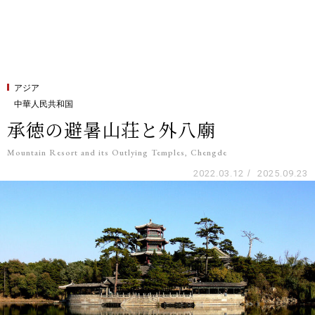
アジア
中華人民共和国
承徳の避暑山荘と外八廟
Mountain Resort and its Outlying Temples, Chengde
2022.03.12
/
2025.09.23