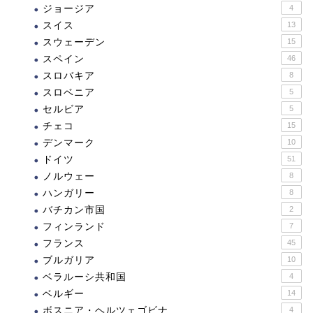
ジョージア
4
スイス
13
スウェーデン
15
スペイン
46
スロバキア
8
スロベニア
5
セルビア
5
チェコ
15
デンマーク
10
ドイツ
51
ノルウェー
8
ハンガリー
8
バチカン市国
2
フィンランド
7
フランス
45
ブルガリア
10
ベラルーシ共和国
4
ベルギー
14
ボスニア・ヘルツェゴビナ
4