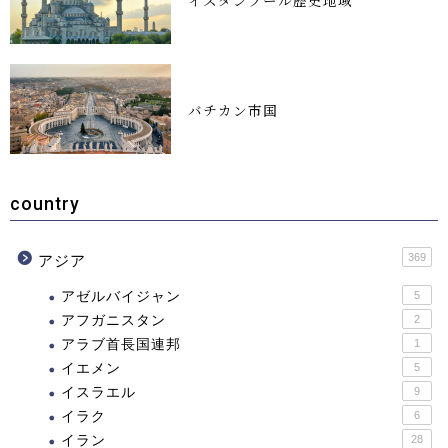
イスタンブール歴史地域
バチカン市国
country
369
アジア
アゼルバイジャン
5
アフガニスタン
2
アラブ首長国連邦
1
イエメン
5
イスラエル
9
イラク
6
イラン
28