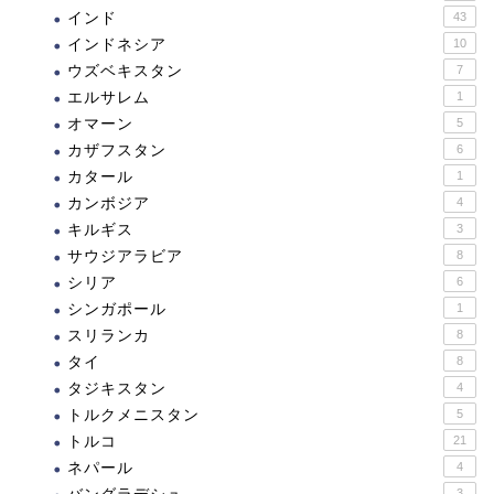
インド
43
インドネシア
10
ウズベキスタン
7
エルサレム
1
オマーン
5
カザフスタン
6
カタール
1
カンボジア
4
キルギス
3
サウジアラビア
8
シリア
6
シンガポール
1
スリランカ
8
タイ
8
タジキスタン
4
トルクメニスタン
5
トルコ
21
ネパール
4
3