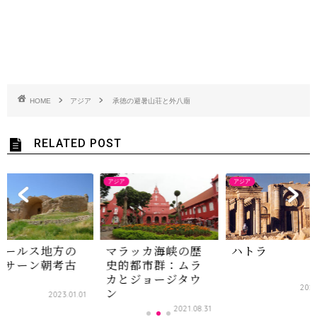
HOME
アジア
承徳の避暑山荘と外八廟
RELATED POST
アジア
アジア
ァールス地方の
マラッカ海峡の歴
ハトラ
ーサーン朝考古
史的都市群：ムラ
観
カとジョージタウ
2021
ン
2023.01.01
2021.08.31